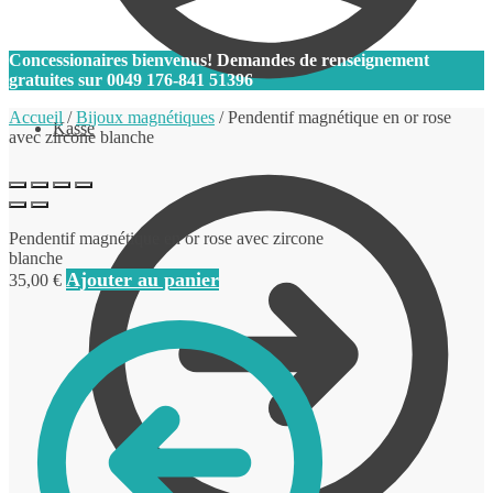
0
Concessionaires bienvenus! Demandes de renseignement
gratuites sur
0049 176-841 51396
Accueil
/
Bijoux magnétiques
/
Pendentif magnétique en or rose
Kasse
avec zircone blanche
Pendentif magnétique en or rose avec zircone
blanche
Ajouter au panier
35,00
€