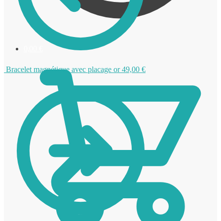
0,00
€
Bracelet magnétique avec placage or
49,00
€