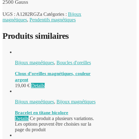
2500 Gauss
UGS :
A1282RGZa
Catégories :
Bijoux
magnétiques
,
Pendentifs magnétiques
Produits similaires
Bijoux magnétiques
,
Boucles d'oreilles
Clous d’oreilles magnétiques, couleur
argent
19,00
€
Details
Bijoux magnétiques
,
Bijoux magnétiques
Bracelet en titane bicolore
Details
Ce produit a plusieurs variations.
Les options peuvent être choisies sur la
page du produit