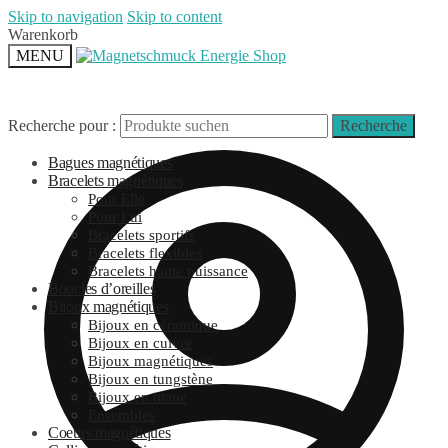
Skip to navigation
Skip to content
Warenkorb
MENU
Recherche pour :
Recherche
Bagues magnétiques
Bracelets magnétiques
Pour Elle
Pour Lui
Bracelets sportifs
Bracelets flexibles
Bracelets haute puissance
Boucles d’oreilles
Bijoux magnétiques
Bijoux en céramique
Bijoux en cuivre
Bijoux magnétiques
Bijoux en tungstène
Bijoux en titane
Ensembles
Coeurs magnétiques