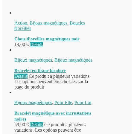
Action
,
Bijoux magnétiques
,
Boucles
d'oreilles
Clous d’oreilles magnétiques noir
19,00
€
Details
Bijoux magnétiques
,
Bijoux magnétiques
Bracelet en titane bicolore
Details
Ce produit a plusieurs variations.
Les options peuvent être choisies sur la
page du produit
Bijoux magnétiques
,
Pour Elle
,
Pour Lui
Bracelet magnétique avec incrustations
noires
59,00
€
Details
Ce produit a plusieurs
variations. Les options peuvent être