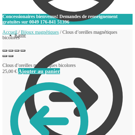
0
Concessionaires bienvenus! Demandes de renseignement
gratuites sur
0049 176-841 51396
Accueil
/
Bijoux magnétiques
/
Clous d’oreilles magnétiques
Kasse
bicolores
Clous d’oreilles magnétiques bicolores
Ajouter au panier
25,00
€