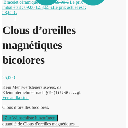
Bracelet céramique or blanc
69,00
€
Le prix
initial était : 69,00 €.
58,65
€
Le prix actuel est :
58,65 €.
0
Clous d’oreilles
magnétiques
bicolores
25,00
€
Kein Mehrwertsteuerausweis, da
Kleinunternehmer nach §19 (1) UStG.
zzgl.
Versandkosten
Clous d’oreilles bicolores.
Zur Wunschliste hinzufügen
quantité de Clous d'oreilles magnétiques