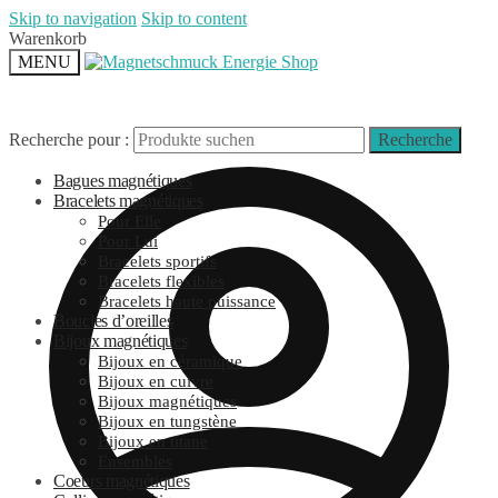
Skip to navigation
Skip to content
Warenkorb
MENU
Recherche pour :
Recherche
Bagues magnétiques
Bracelets magnétiques
Pour Elle
Pour Lui
Bracelets sportifs
Bracelets flexibles
Bracelets haute puissance
Boucles d’oreilles
Bijoux magnétiques
Bijoux en céramique
Bijoux en cuivre
Bijoux magnétiques
Bijoux en tungstène
Bijoux en titane
Ensembles
Coeurs magnétiques