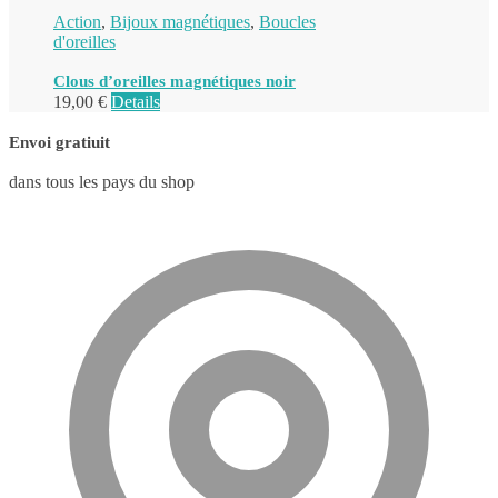
Action
,
Bijoux magnétiques
,
Boucles
d'oreilles
Clous d’oreilles magnétiques noir
19,00
€
Details
Envoi gratiuit
dans tous les pays du shop