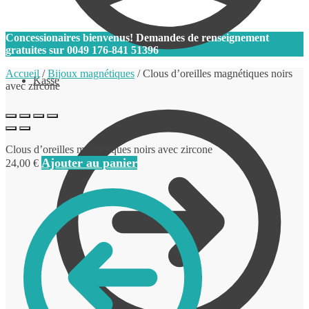
0
Concessionaires bienvenus! Demandes de renseignement
gratuites sur
0049 176-841 51396
Accueil
/
Bijoux magnétiques
/
Clous d’oreilles magnétiques noirs
Kasse
avec zircone
Clous d’oreilles magnétiques noirs avec zircone
Ajouter au panier
24,00
€