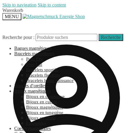
Skip to navigation
Skip to content
Warenkorb
MENU
Recherche pour :
Recherche
Bagues magnétiques
Bracelets magnétiques
Pour Elle
Pour Lui
Bracelets sportifs
Bracelets flexibles
Bracelets haute puissance
Boucles d’oreilles
Bijoux magnétiques
Bijoux en céramique
Bijoux en cuivre
Bijoux magnétiques
Bijoux en tungstène
Bijoux en titane
Ensembles
Coeurs magnétiques