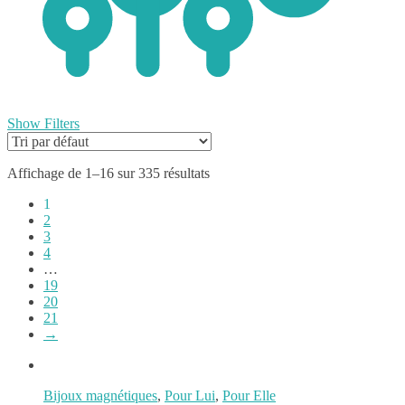
0
Show Filters
Affichage de 1–16 sur 335 résultats
1
2
3
4
…
19
20
21
→
Bijoux magnétiques
,
Pour Lui
,
Pour Elle