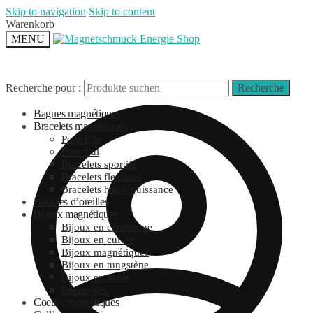
Skip to navigation
Skip to content
Warenkorb
MENU
Recherche pour :
Recherche
Bagues magnétiques
Bracelets magnétiques
Pour Elle
Pour Lui
Bracelets sportifs
Bracelets flexibles
Bracelets haute puissance
Boucles d’oreilles
Bijoux magnétiques
Bijoux en céramique
Bijoux en cuivre
Bijoux magnétiques
Bijoux en tungstène
Bijoux en titane
Ensembles
Coeurs magnétiques