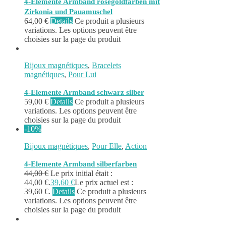
4-Elemente Armband rosegoldfarben mit
Zirkonia und Pauamuschel
64,00
€
Details
Ce produit a plusieurs
variations. Les options peuvent être
choisies sur la page du produit
Bijoux magnétiques
,
Bracelets
magnétiques
,
Pour Lui
4-Elemente Armband schwarz silber
59,00
€
Details
Ce produit a plusieurs
variations. Les options peuvent être
choisies sur la page du produit
-10%
Bijoux magnétiques
,
Pour Elle
,
Action
4-Elemente Armband silberfarben
44,00
€
Le prix initial était :
44,00 €.
39,60
€
Le prix actuel est :
39,60 €.
Details
Ce produit a plusieurs
variations. Les options peuvent être
choisies sur la page du produit