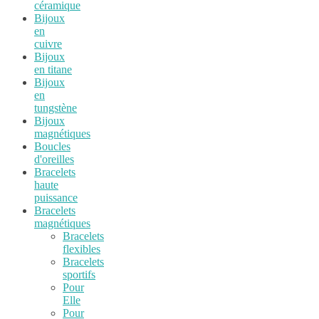
céramique
Bijoux
en
cuivre
Bijoux
en titane
Bijoux
en
tungstène
Bijoux
magnétiques
Boucles
d'oreilles
Bracelets
haute
puissance
Bracelets
magnétiques
Bracelets
flexibles
Bracelets
sportifs
Pour
Elle
Pour