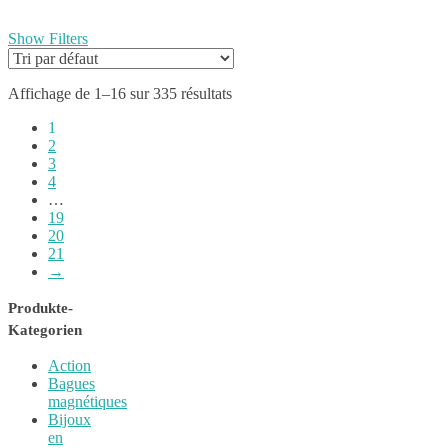
Show Filters
Affichage de 1–16 sur 335 résultats
1
2
3
4
…
19
20
21
→
Produkte-
Kategorien
Action
Bagues
magnétiques
Bijoux
en