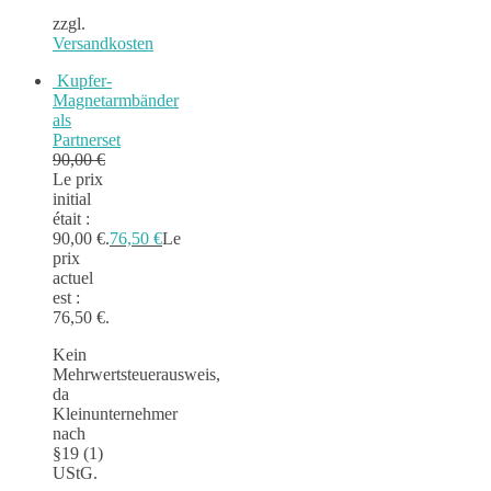
zzgl.
Versandkosten
Kupfer-
Magnetarmbänder
als
Partnerset
90,00
€
Le prix
initial
était :
90,00 €.
76,50
€
Le
prix
actuel
est :
76,50 €.
Kein
Mehrwertsteuerausweis,
da
Kleinunternehmer
nach
§19 (1)
UStG.