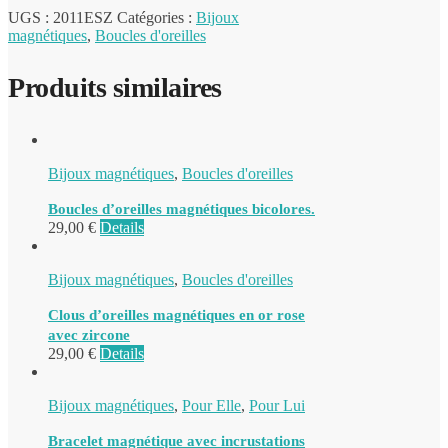
UGS :
2011ESZ
Catégories :
Bijoux
magnétiques
,
Boucles d'oreilles
Produits similaires
Bijoux magnétiques
,
Boucles d'oreilles
Boucles d’oreilles magnétiques bicolores.
29,00
€
Details
Bijoux magnétiques
,
Boucles d'oreilles
Clous d’oreilles magnétiques en or rose
avec zircone
29,00
€
Details
Bijoux magnétiques
,
Pour Elle
,
Pour Lui
Bracelet magnétique avec incrustations