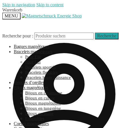
Skip to navigation
Skip to content
Warenkorb
MENU
Recherche pour :
Recherche
Bagues magnétiques
Bracelets magnétiques
Pour Elle
Pour Lui
Bracelets sportifs
Bracelets flexibles
Bracelets haute puissance
Boucles d’oreilles
Bijoux magnétiques
Bijoux en céramique
Bijoux en cuivre
Bijoux magnétiques
Bijoux en tungstène
Bijoux en titane
Ensembles
Coeurs magnétiques