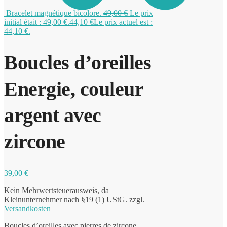
Bracelet magnétique bicolore.
49,00
€
Le prix
initial était : 49,00 €.
44,10
€
Le prix actuel est :
44,10 €.
0
Boucles d’oreilles
Energie, couleur
argent avec
zircone
39,00
€
Kein Mehrwertsteuerausweis, da
Kleinunternehmer nach §19 (1) UStG.
zzgl.
Versandkosten
Boucles d’oreilles avec pierres de zircone.