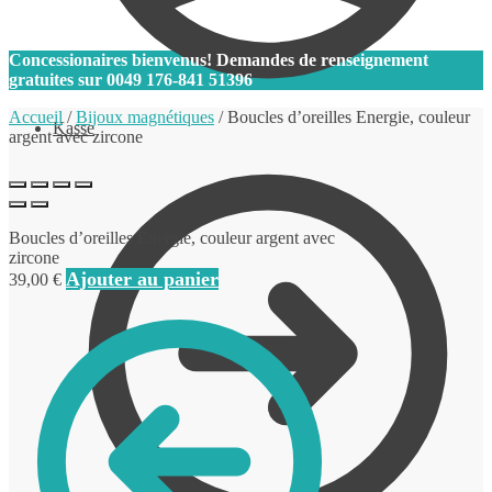
0
Concessionaires bienvenus! Demandes de renseignement
gratuites sur
0049 176-841 51396
Accueil
/
Bijoux magnétiques
/
Boucles d’oreilles Energie, couleur
Kasse
argent avec zircone
Boucles d’oreilles Energie, couleur argent avec
zircone
Ajouter au panier
39,00
€