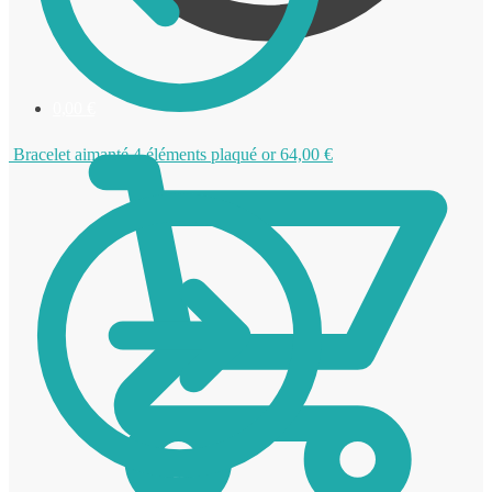
0,00
€
Bracelet aimanté 4 éléments plaqué or
64,00
€