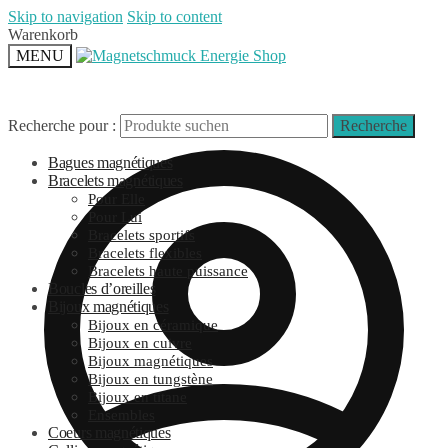
Skip to navigation
Skip to content
Warenkorb
MENU
Recherche pour :
Recherche
Bagues magnétiques
Bracelets magnétiques
Pour Elle
Pour Lui
Bracelets sportifs
Bracelets flexibles
Bracelets haute puissance
Boucles d’oreilles
Bijoux magnétiques
Bijoux en céramique
Bijoux en cuivre
Bijoux magnétiques
Bijoux en tungstène
Bijoux en titane
Ensembles
Coeurs magnétiques