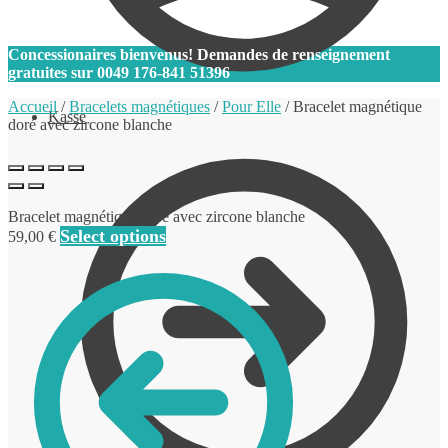
0
Concessionaires bienvenus! Demandes de renseignement
gratuites sur
0049 176-841 51396
Accueil
/
Bracelets magnétiques
/
Pour Elle
/
Bracelet magnétique
Kasse
doré avec zircone blanche
Bracelet magnétique doré avec zircone blanche
Select options
59,00
€