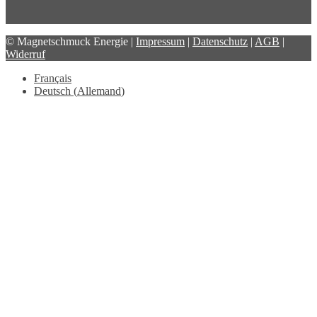
© Magnetschmuck Energie |
Impressum
|
Datenschutz
|
AGB
|
Widerruf
Français
Deutsch
(
Allemand
)