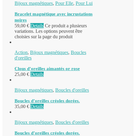
Bijoux magnétiques
,
Pour Elle
,
Pour Lui
Bracelet magnétique avec incrustations
noires
59,00
€
Details
Ce produit a plusieurs
variations. Les options peuvent être
choisies sur la page du produit
Action
,
Bijoux magnétiques
,
Boucles
d'oreilles
Clous d’oreilles aimantés or rose
25,00
€
Details
Bijoux magnétiques
,
Boucles d'oreilles
Boucles d’oreilles créoles dorées.
35,00
€
Details
Bijoux magnétiques
,
Boucles d'oreilles
Boucles d’oreilles créoles dorées.