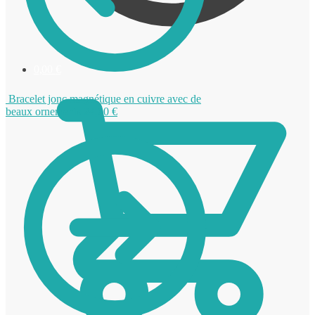
0,00
€
Bracelet jonc magnétique en cuivre avec de
beaux ornements
24,00
€