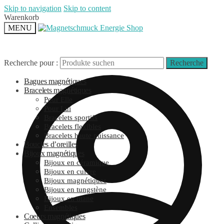
Skip to navigation
Skip to content
Warenkorb
MENU
Recherche pour :
Recherche
Bagues magnétiques
Bracelets magnétiques
Pour Elle
Pour Lui
Bracelets sportifs
Bracelets flexibles
Bracelets haute puissance
Boucles d’oreilles
Bijoux magnétiques
Bijoux en céramique
Bijoux en cuivre
Bijoux magnétiques
Bijoux en tungstène
Bijoux en titane
Ensembles
Coeurs magnétiques