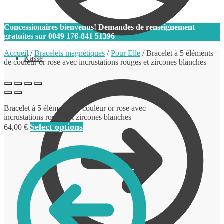
0
Concessionaires bienvenus! Demandes de renseignement
gratuites sur
0049 176-841 51396
Accueil
/
Bracelets magnétiques
/
Pour Elle
/
Bracelet à 5 éléments
Kasse
de couleur or rose avec incrustations rouges et zircones blanches
Bracelet à 5 éléments de couleur or rose avec
incrustations rouges et zircones blanches
Select options
64,00
€