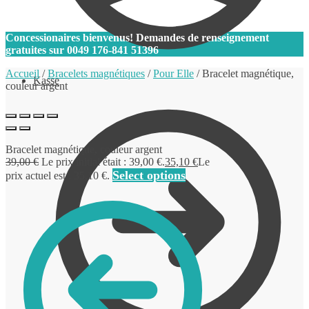
0
Concessionaires bienvenus! Demandes de renseignement
gratuites sur
0049 176-841 51396
Accueil
/
Bracelets magnétiques
/
Pour Elle
/
Bracelet magnétique,
Kasse
couleur argent
Bracelet magnétique, couleur argent
39,00
€
Le prix initial était : 39,00 €.
35,10
€
Le
Select options
prix actuel est : 35,10 €.