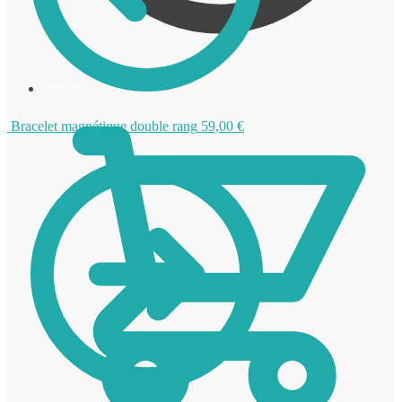
0,00
€
Bracelet magnétique double rang
59,00
€