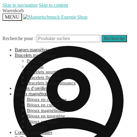
Skip to navigation
Skip to content
Warenkorb
MENU
Recherche pour :
Recherche
Bagues magnétiques
Bracelets magnétiques
Pour Elle
Pour Lui
Bracelets sportifs
Bracelets flexibles
Bracelets haute puissance
Boucles d’oreilles
Bijoux magnétiques
Bijoux en céramique
Bijoux en cuivre
Bijoux magnétiques
Bijoux en tungstène
Bijoux en titane
Ensembles
Coeurs magnétiques