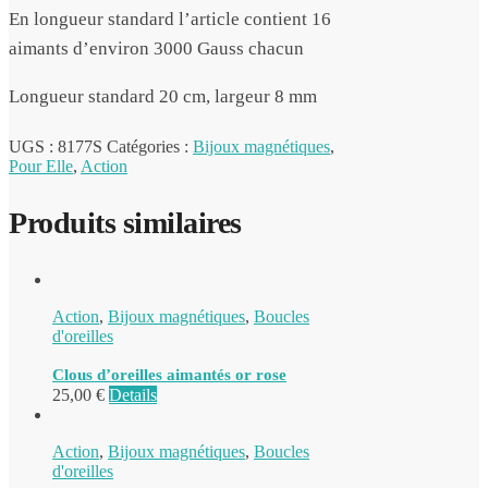
En longueur standard l’article contient 16
aimants d’environ 3000 Gauss chacun
Longueur standard 20 cm, largeur 8 mm
UGS :
8177S
Catégories :
Bijoux magnétiques
,
Pour Elle
,
Action
Produits similaires
Action
,
Bijoux magnétiques
,
Boucles
d'oreilles
Clous d’oreilles aimantés or rose
25,00
€
Details
Action
,
Bijoux magnétiques
,
Boucles
d'oreilles