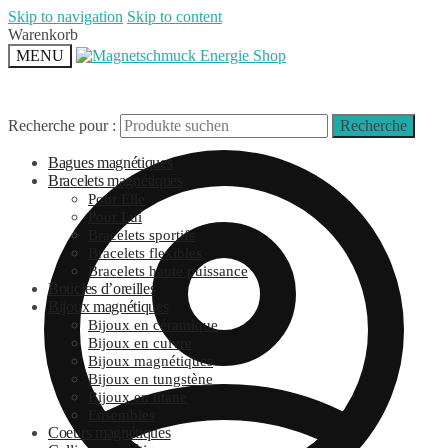
Skip to navigation
Skip to content
Warenkorb
MENU
Recherche pour :
Recherche
Bagues magnétiques
Bracelets magnétiques
Pour Elle
Pour Lui
Bracelets sportifs
Bracelets flexibles
Bracelets haute puissance
Boucles d’oreilles
Bijoux magnétiques
Bijoux en céramique
Bijoux en cuivre
Bijoux magnétiques
Bijoux en tungstène
Bijoux en titane
Ensembles
Coeurs magnétiques