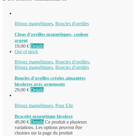
Bijoux magnétiques
,
Boucles d'oreilles
Clous d’oreilles magnétiques, couleur
argent
19,00
€
Details
Out of stock
Bijoux magnétiques
,
Boucles d'oreilles
,
Bijoux magnétiques
,
Boucles d'oreilles
Boucles d’oreilles créoles aimantées
bicolores avec ornements
29,00
€
Details
Bijoux magnétiques
,
Pour Elle
Bracelet magnétique bicolore
49,00
€
Details
Ce produit a plusieurs
variations. Les options peuvent être
choisies sur la page du produit