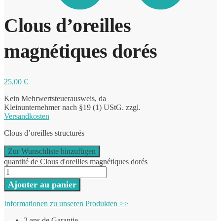
Clous d’oreilles
0
magnétiques dorés
25,00
€
Kein Mehrwertsteuerausweis, da
Kleinunternehmer nach §19 (1) UStG.
zzgl.
Versandkosten
Clous d’oreilles structurés
Zur Wunschliste hinzufügen
quantité de Clous d'oreilles magnétiques dorés
Ajouter au panier
Informationen zu unseren Produkten >>
2 ans de Garantie