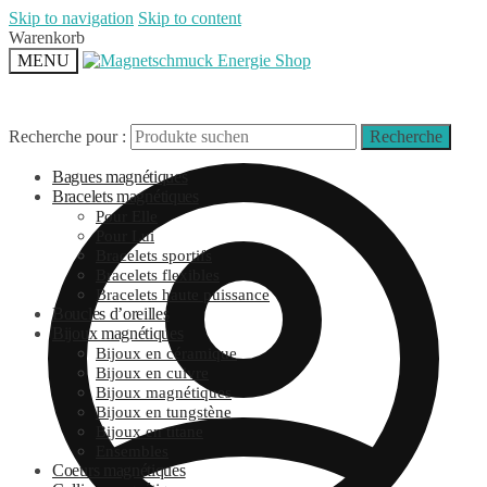
Skip to navigation
Skip to content
Warenkorb
MENU
Recherche pour :
Recherche
Bagues magnétiques
Bracelets magnétiques
Pour Elle
Pour Lui
Bracelets sportifs
Bracelets flexibles
Bracelets haute puissance
Boucles d’oreilles
Bijoux magnétiques
Bijoux en céramique
Bijoux en cuivre
Bijoux magnétiques
Bijoux en tungstène
Bijoux en titane
Ensembles
Coeurs magnétiques