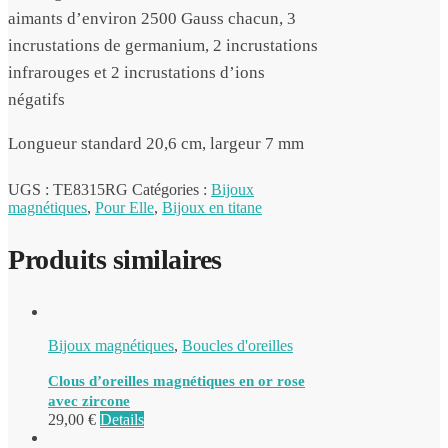
aimants d’environ 2500 Gauss chacun, 3
incrustations de germanium, 2 incrustations
infrarouges et 2 incrustations d’ions
négatifs
Longueur standard 20,6 cm, largeur 7 mm
UGS :
TE8315RG
Catégories :
Bijoux
magnétiques
,
Pour Elle
,
Bijoux en titane
Produits similaires
Bijoux magnétiques
,
Boucles d'oreilles
Clous d’oreilles magnétiques en or rose
avec zircone
29,00
€
Details