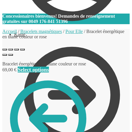
0
Concessionaires bienvenus! Demandes de renseignement
gratuites sur
0049 176-841 51396
Accueil
/
Bracelets magnétiques
/
Pour Elle
/
Bracelet énergétique
Kasse
en titane couleur or rose
Bracelet énergétique en titane couleur or rose
Select options
69,00
€