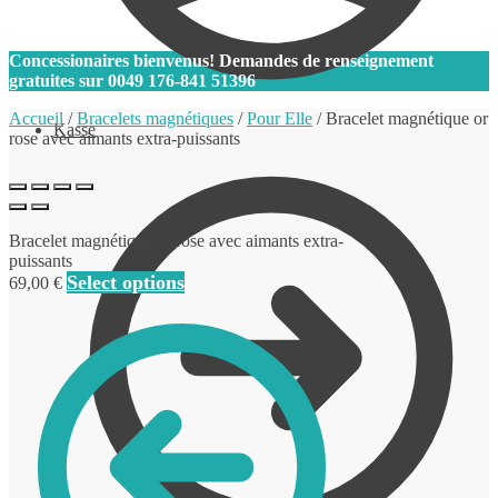
0
Concessionaires bienvenus! Demandes de renseignement
gratuites sur
0049 176-841 51396
Accueil
/
Bracelets magnétiques
/
Pour Elle
/
Bracelet magnétique or
Kasse
rose avec aimants extra-puissants
Bracelet magnétique or rose avec aimants extra-
puissants
Select options
69,00
€