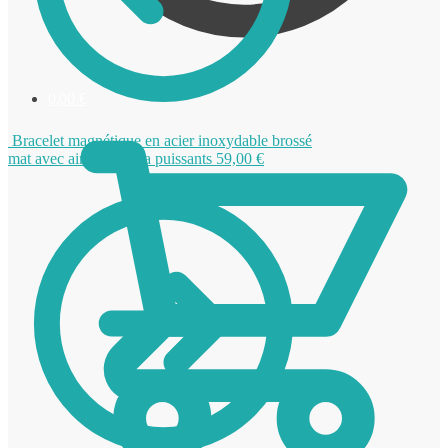
0,00
€
Bracelet magnétique en acier inoxydable brossé
mat avec aimants extra puissants
59,00
€