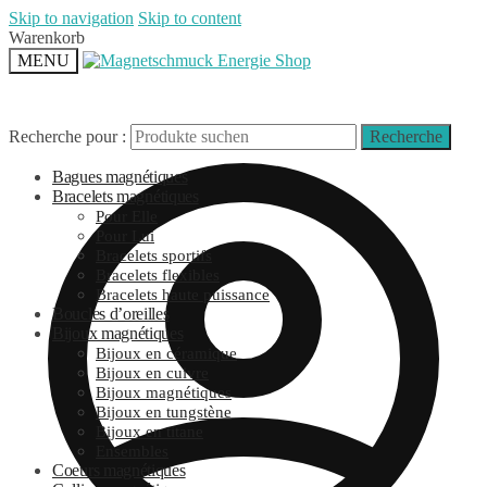
Skip to navigation
Skip to content
Warenkorb
MENU
Recherche pour :
Recherche
Bagues magnétiques
Bracelets magnétiques
Pour Elle
Pour Lui
Bracelets sportifs
Bracelets flexibles
Bracelets haute puissance
Boucles d’oreilles
Bijoux magnétiques
Bijoux en céramique
Bijoux en cuivre
Bijoux magnétiques
Bijoux en tungstène
Bijoux en titane
Ensembles
Coeurs magnétiques