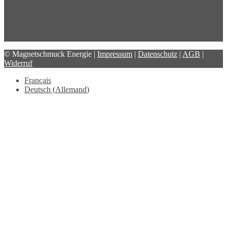
© Magnetschmuck Energie |
Impressum
|
Datenschutz
|
AGB
|
Widerruf
Français
Deutsch
(
Allemand
)