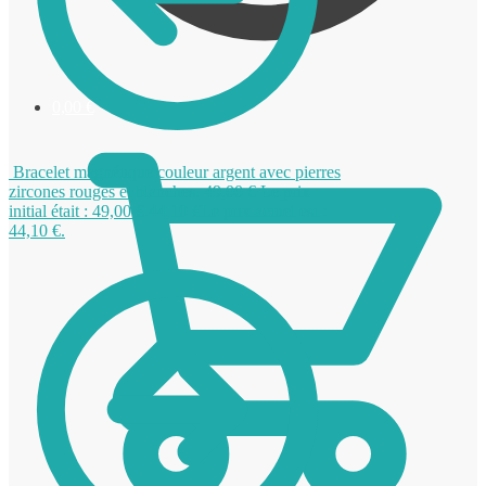
0,00
€
Bracelet magnétique couleur argent avec pierres
zircones rouges et blanches.
49,00
€
Le prix
initial était : 49,00 €.
44,10
€
Le prix actuel est :
44,10 €.