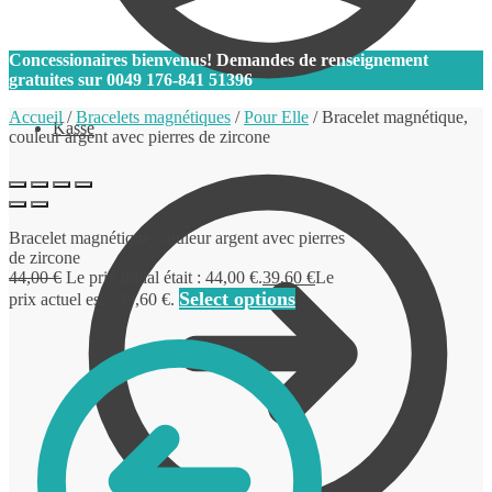
0
Concessionaires bienvenus! Demandes de renseignement
gratuites sur
0049 176-841 51396
Accueil
/
Bracelets magnétiques
/
Pour Elle
/
Bracelet magnétique,
Kasse
couleur argent avec pierres de zircone
Bracelet magnétique, couleur argent avec pierres
de zircone
44,00
€
Le prix initial était : 44,00 €.
39,60
€
Le
Select options
prix actuel est : 39,60 €.