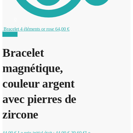
0
Bracelet 4 éléments or rose
64,00
€
Promo !
Bracelet
magnétique,
couleur argent
avec pierres de
zircone
44,00
€
Le prix initial était : 44,00 €.
39,60
€
Le