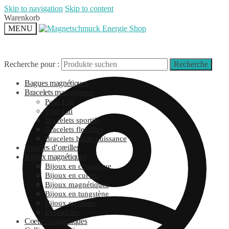
Skip to navigation
Skip to content
Warenkorb
MENU
Recherche pour :
Recherche
Bagues magnétiques
Bracelets magnétiques
Pour Elle
Pour Lui
Bracelets sportifs
Bracelets flexibles
Bracelets haute puissance
Boucles d’oreilles
Bijoux magnétiques
Bijoux en céramique
Bijoux en cuivre
Bijoux magnétiques
Bijoux en tungstène
Bijoux en titane
Ensembles
Coeurs magnétiques