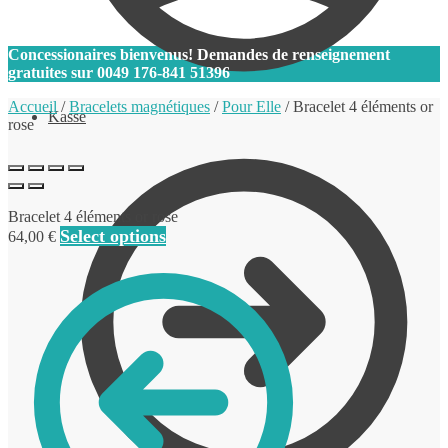
0
Concessionaires bienvenus! Demandes de renseignement
gratuites sur
0049 176-841 51396
Accueil
/
Bracelets magnétiques
/
Pour Elle
/
Bracelet 4 éléments or
Kasse
rose
Bracelet 4 éléments or rose
Select options
64,00
€