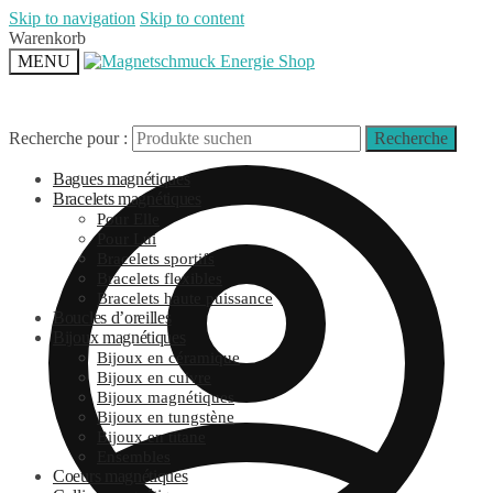
Skip to navigation
Skip to content
Warenkorb
MENU
Recherche pour :
Recherche
Bagues magnétiques
Bracelets magnétiques
Pour Elle
Pour Lui
Bracelets sportifs
Bracelets flexibles
Bracelets haute puissance
Boucles d’oreilles
Bijoux magnétiques
Bijoux en céramique
Bijoux en cuivre
Bijoux magnétiques
Bijoux en tungstène
Bijoux en titane
Ensembles
Coeurs magnétiques