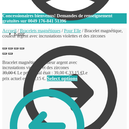
0
Concessionaires bienvenus! Demandes de renseignement
gratuites sur
0049 176-841 51396
Accueil
/
Bracelets magnétiques
/
Pour Elle
/
Bracelet magnétique,
Kasse
couleur argent avec incrustations violettes et des zircones
Bracelet magnétique, couleur argent avec
incrustations violettes et des zircones
39,00
€
Le prix initial était : 39,00 €.
33,15
€
Le
Select options
prix actuel est : 33,15 €.