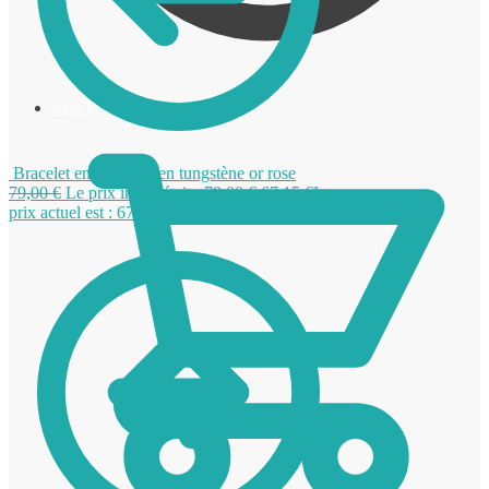
0,00
€
Bracelet energétique en tungstène or rose
79,00
€
Le prix initial était : 79,00 €.
67,15
€
Le
prix actuel est : 67,15 €.