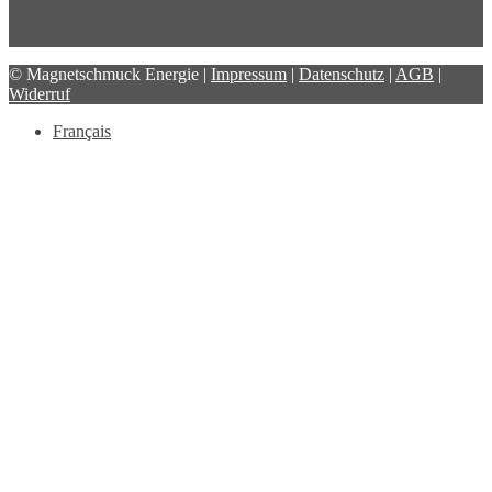
© Magnetschmuck Energie |
Impressum
|
Datenschutz
|
AGB
|
Widerruf
Français