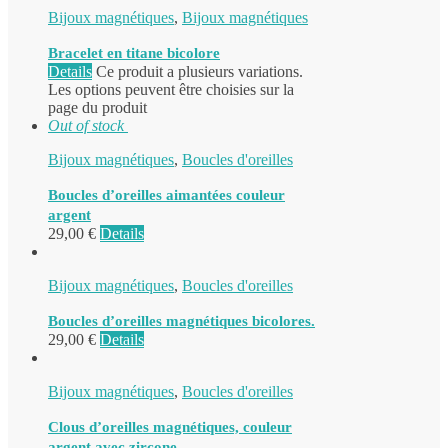
Bijoux magnétiques
,
Bijoux magnétiques
Bracelet en titane bicolore
Details
Ce produit a plusieurs variations.
Les options peuvent être choisies sur la
page du produit
Out of stock
Bijoux magnétiques
,
Boucles d'oreilles
Boucles d’oreilles aimantées couleur
argent
29,00
€
Details
Bijoux magnétiques
,
Boucles d'oreilles
Boucles d’oreilles magnétiques bicolores.
29,00
€
Details
Bijoux magnétiques
,
Boucles d'oreilles
Clous d’oreilles magnétiques, couleur
argent avec zircone