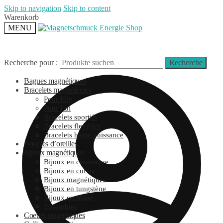
Skip to navigation
Skip to content
Warenkorb
MENU
Recherche pour :
Recherche
Bagues magnétiques
Bracelets magnétiques
Pour Elle
Pour Lui
Bracelets sportifs
Bracelets flexibles
Bracelets haute puissance
Boucles d’oreilles
Bijoux magnétiques
Bijoux en céramique
Bijoux en cuivre
Bijoux magnétiques
Bijoux en tungstène
Bijoux en titane
Ensembles
Coeurs magnétiques