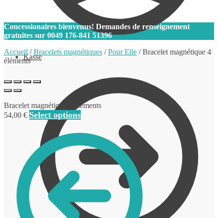
0
Concessionaires bienvenus! Demandes de renseignement
gratuites sur
0049 176-841 51396
Accueil
/
Bracelets magnétiques
/
Pour Elle
/
Bracelet magnétique 4
Kasse
éléments
Bracelet magnétique 4 éléments
Select options
54,00
€