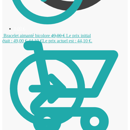
0,00
€
Bracelet aimanté bicolore
49,00
€
Le prix initial
était : 49,00 €.
44,10
€
Le prix actuel est : 44,10 €.