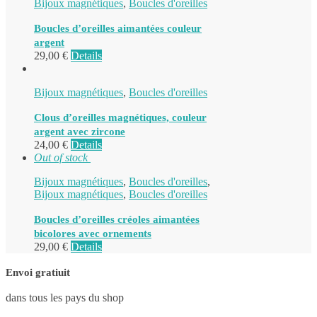
Bijoux magnétiques
,
Boucles d'oreilles
Boucles d’oreilles aimantées couleur
argent
29,00
€
Details
Bijoux magnétiques
,
Boucles d'oreilles
Clous d’oreilles magnétiques, couleur
argent avec zircone
24,00
€
Details
Out of stock
Bijoux magnétiques
,
Boucles d'oreilles
,
Bijoux magnétiques
,
Boucles d'oreilles
Boucles d’oreilles créoles aimantées
bicolores avec ornements
29,00
€
Details
Envoi gratiuit
dans tous les pays du shop