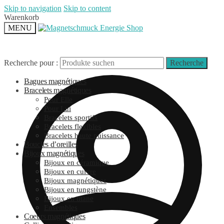
Skip to navigation
Skip to content
Warenkorb
MENU
Recherche pour :
Recherche
Bagues magnétiques
Bracelets magnétiques
Pour Elle
Pour Lui
Bracelets sportifs
Bracelets flexibles
Bracelets haute puissance
Boucles d’oreilles
Bijoux magnétiques
Bijoux en céramique
Bijoux en cuivre
Bijoux magnétiques
Bijoux en tungstène
Bijoux en titane
Ensembles
Coeurs magnétiques