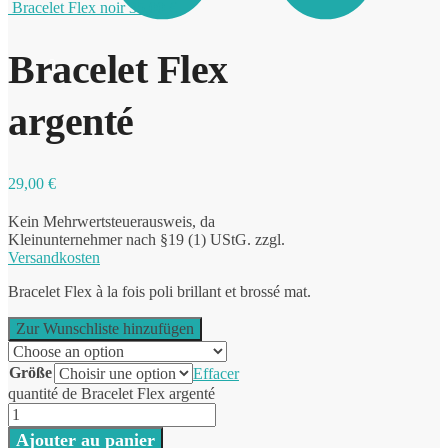
Bracelet Flex noir
35,00
€
Bracelet Flex
0
argenté
29,00
€
Kein Mehrwertsteuerausweis, da
Kleinunternehmer nach §19 (1) UStG.
zzgl.
Versandkosten
Bracelet Flex à la fois poli brillant et brossé mat.
Zur Wunschliste hinzufügen
Größe
Effacer
quantité de Bracelet Flex argenté
Ajouter au panier