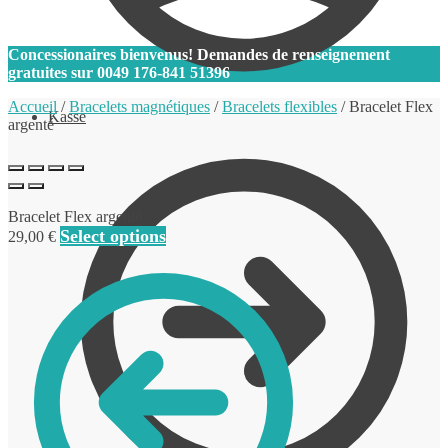
0
Concessionaires bienvenus! Demandes de renseignement
gratuites sur
0049 176-841 51396
Accueil
/
Bracelets magnétiques
/
Bracelets flexibles
/
Bracelet Flex
Kasse
argenté
Bracelet Flex argenté
Select options
29,00
€