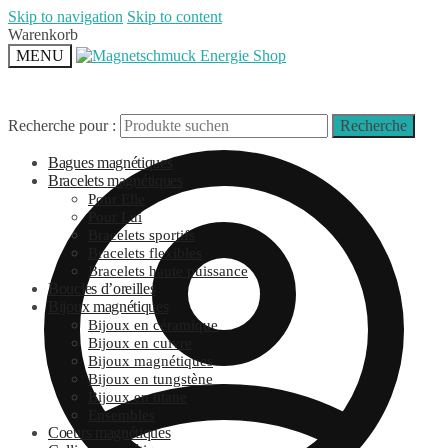
Skip to navigation
Skip to content
Warenkorb
MENU
Recherche pour :
Recherche
Bagues magnétiques
Bracelets magnétiques
Pour Elle
Pour Lui
Bracelets sportifs
Bracelets flexibles
Bracelets haute puissance
Boucles d’oreilles
Bijoux magnétiques
Bijoux en céramique
Bijoux en cuivre
Bijoux magnétiques
Bijoux en tungstène
Bijoux en titane
Ensembles
Coeurs magnétiques