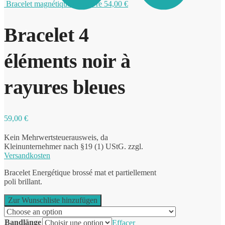
Bracelet magnétique en cuivre
54,00
€
Bracelet 4
0
éléments noir à
rayures bleues
59,00
€
Kein Mehrwertsteuerausweis, da
Kleinunternehmer nach §19 (1) UStG.
zzgl.
Versandkosten
Bracelet Energétique brossé mat et partiellement
poli brillant.
Zur Wunschliste hinzufügen
Bandlänge
Effacer