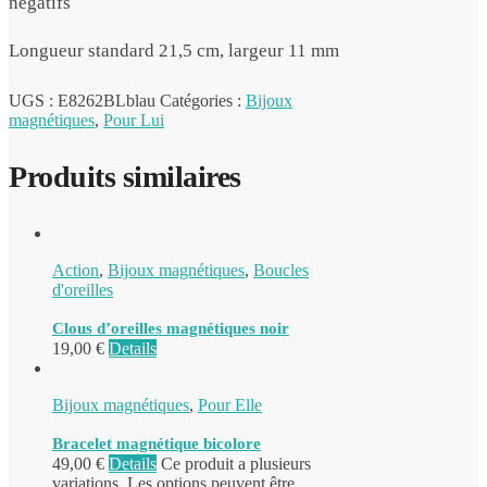
négatifs
Longueur standard 21,5 cm, largeur 11 mm
UGS :
E8262BLblau
Catégories :
Bijoux
magnétiques
,
Pour Lui
Produits similaires
Action
,
Bijoux magnétiques
,
Boucles
d'oreilles
Clous d’oreilles magnétiques noir
19,00
€
Details
Bijoux magnétiques
,
Pour Elle
Bracelet magnétique bicolore
49,00
€
Details
Ce produit a plusieurs
variations. Les options peuvent être