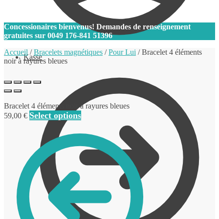
0
Concessionaires bienvenus! Demandes de renseignement
gratuites sur
0049 176-841 51396
Accueil
/
Bracelets magnétiques
/
Pour Lui
/
Bracelet 4 éléments
Kasse
noir à rayures bleues
Bracelet 4 éléments noir à rayures bleues
Select options
59,00
€