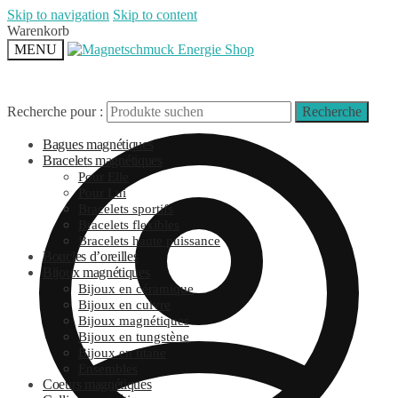
Skip to navigation
Skip to content
Warenkorb
MENU
Recherche pour :
Recherche
Bagues magnétiques
Bracelets magnétiques
Pour Elle
Pour Lui
Bracelets sportifs
Bracelets flexibles
Bracelets haute puissance
Boucles d’oreilles
Bijoux magnétiques
Bijoux en céramique
Bijoux en cuivre
Bijoux magnétiques
Bijoux en tungstène
Bijoux en titane
Ensembles
Coeurs magnétiques