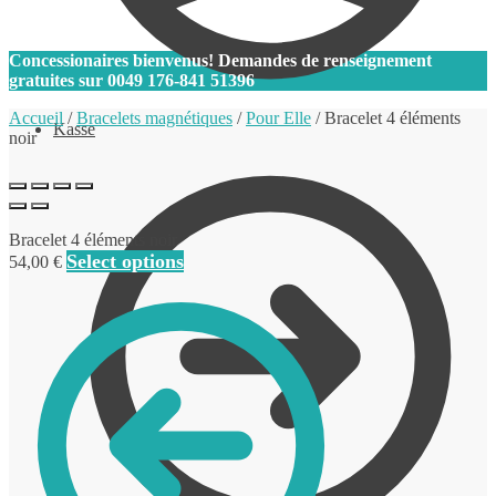
0
Concessionaires bienvenus! Demandes de renseignement
gratuites sur
0049 176-841 51396
Accueil
/
Bracelets magnétiques
/
Pour Elle
/
Bracelet 4 éléments
Kasse
noir
Bracelet 4 éléments noir
Select options
54,00
€