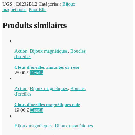
UGS :
E8232BL2
Catégories :
Bijoux
magnétiques
,
Pour Elle
Produits similaires
Action
,
Bijoux magnétiques
,
Boucles
d'oreilles
Clous d’oreilles aimantés or rose
25,00
€
Details
Action
,
Bijoux magnétiques
,
Boucles
d'oreilles
Clous d’oreilles magnétiques noir
19,00
€
Details
Bijoux magnétiques
,
Bijoux magnétiques