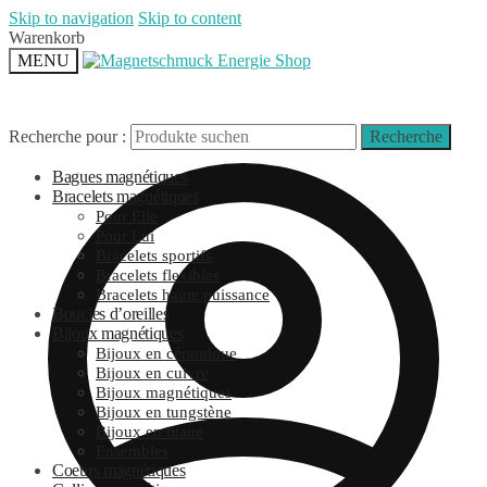
Skip to navigation
Skip to content
Warenkorb
MENU
Recherche pour :
Recherche
Bagues magnétiques
Bracelets magnétiques
Pour Elle
Pour Lui
Bracelets sportifs
Bracelets flexibles
Bracelets haute puissance
Boucles d’oreilles
Bijoux magnétiques
Bijoux en céramique
Bijoux en cuivre
Bijoux magnétiques
Bijoux en tungstène
Bijoux en titane
Ensembles
Coeurs magnétiques