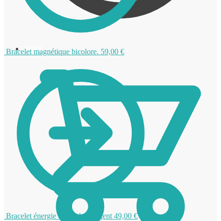
0,00
€
Bracelet magnétique bicolore.
59,00
€
Bracelet énergie de couleur argent
49,00
€