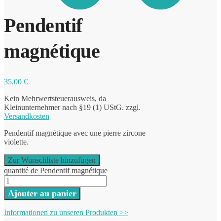
Pendentif
0
magnétique
35,00
€
Kein Mehrwertsteuerausweis, da
Kleinunternehmer nach §19 (1) UStG.
zzgl.
Versandkosten
Pendentif magnétique avec une pierre zircone
violette.
Zur Wunschliste hinzufügen
quantité de Pendentif magnétique
Ajouter au panier
Informationen zu unseren Produkten >>