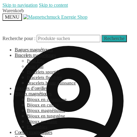
Skip to navigation
Skip to content
Warenkorb
MENU
Recherche pour :
Recherche
Bagues magnétiques
Bracelets magnétiques
Pour Elle
Pour Lui
Bracelets sportifs
Bracelets flexibles
Bracelets haute puissance
Boucles d’oreilles
Bijoux magnétiques
Bijoux en céramique
Bijoux en cuivre
Bijoux magnétiques
Bijoux en tungstène
Bijoux en titane
Ensembles
Coeurs magnétiques