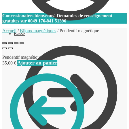
0
Concessionaires bienvenus! Demandes de renseignement
gratuites sur
0049 176-841 51396
Accueil
/
Bijoux magnétiques
/
Pendentif magnétique
Kasse
Pendentif magnétique
Ajouter au panier
35,00
€