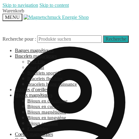
Skip to navigation
Skip to content
Warenkorb
MENU
Recherche pour :
Recherche
Bagues magnétiques
Bracelets magnétiques
Pour Elle
Pour Lui
Bracelets sportifs
Bracelets flexibles
Bracelets haute puissance
Boucles d’oreilles
Bijoux magnétiques
Bijoux en céramique
Bijoux en cuivre
Bijoux magnétiques
Bijoux en tungstène
Bijoux en titane
Ensembles
Coeurs magnétiques