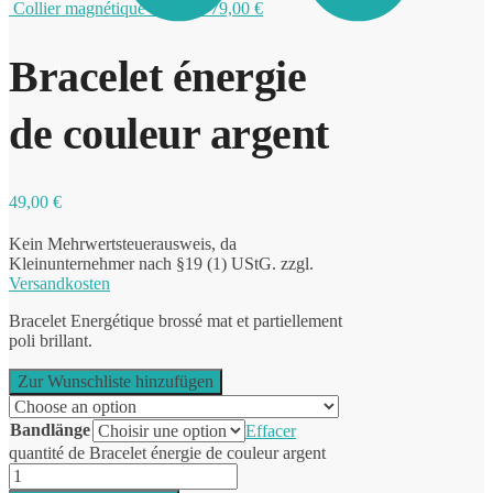
Collier magnétique bicolore
79,00
€
Bracelet énergie
0
de couleur argent
49,00
€
Kein Mehrwertsteuerausweis, da
Kleinunternehmer nach §19 (1) UStG.
zzgl.
Versandkosten
Bracelet Energétique brossé mat et partiellement
poli brillant.
Zur Wunschliste hinzufügen
Bandlänge
Effacer
quantité de Bracelet énergie de couleur argent