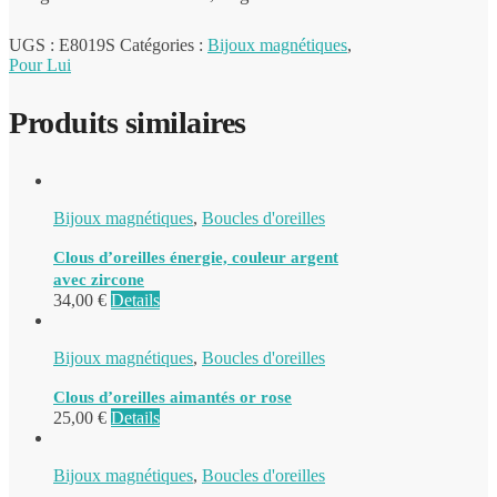
UGS :
E8019S
Catégories :
Bijoux magnétiques
,
Pour Lui
Produits similaires
Bijoux magnétiques
,
Boucles d'oreilles
Clous d’oreilles énergie, couleur argent
avec zircone
34,00
€
Details
Bijoux magnétiques
,
Boucles d'oreilles
Clous d’oreilles aimantés or rose
25,00
€
Details
Bijoux magnétiques
,
Boucles d'oreilles