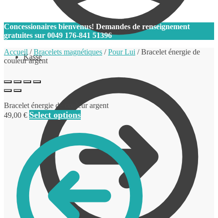
0
Concessionaires bienvenus! Demandes de renseignement
gratuites sur
0049 176-841 51396
Accueil
/
Bracelets magnétiques
/
Pour Lui
/
Bracelet énergie de
Kasse
couleur argent
Bracelet énergie de couleur argent
Select options
49,00
€