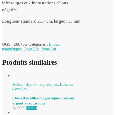
infrarouges et 2 incrustations d’ions
négatifs
Longueur standard 21,7 cm, largeur 13 mm
UGS :
E8075G
Catégories :
Bijoux
magnétiques
,
Pour Elle
,
Pour Lui
Produits similaires
Action
,
Bijoux magnétiques
,
Boucles
d'oreilles
Clous d’oreilles magnétiques, couleur
argent avec zircone
24,00
€
Details