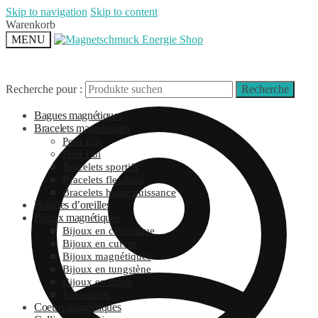
Skip to navigation
Skip to content
Warenkorb
MENU
Recherche pour :
Recherche
Bagues magnétiques
Bracelets magnétiques
Pour Elle
Pour Lui
Bracelets sportifs
Bracelets flexibles
Bracelets haute puissance
Boucles d’oreilles
Bijoux magnétiques
Bijoux en céramique
Bijoux en cuivre
Bijoux magnétiques
Bijoux en tungstène
Bijoux en titane
Ensembles
Coeurs magnétiques