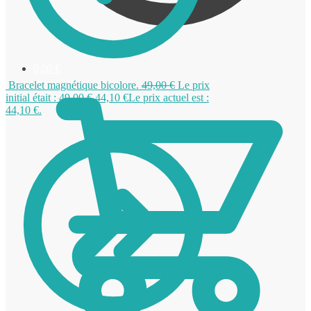
0,00
€
Bracelet magnétique bicolore.
49,00
€
Le prix
initial était : 49,00 €.
44,10
€
Le prix actuel est :
44,10 €.