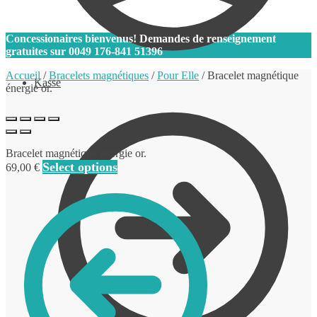
0
Concessionaires bienvenus! Demandes de renseignement
gratuites sur
0049 176-841 51396
Accueil
/
Bracelets magnétiques
/
Pour Elle
/
Bracelet magnétique
Kasse
énergie or.
Bracelet magnétique énergie or.
Select options
69,00
€