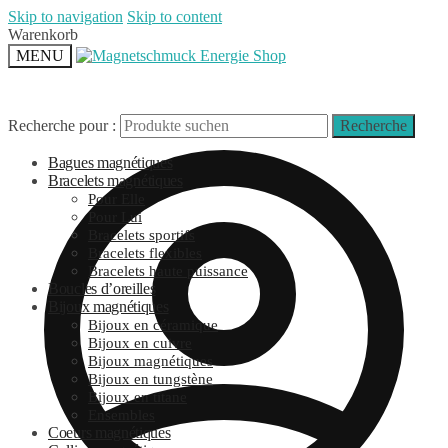
Skip to navigation
Skip to content
Warenkorb
MENU
Recherche pour :
Recherche
Bagues magnétiques
Bracelets magnétiques
Pour Elle
Pour Lui
Bracelets sportifs
Bracelets flexibles
Bracelets haute puissance
Boucles d’oreilles
Bijoux magnétiques
Bijoux en céramique
Bijoux en cuivre
Bijoux magnétiques
Bijoux en tungstène
Bijoux en titane
Ensembles
Coeurs magnétiques