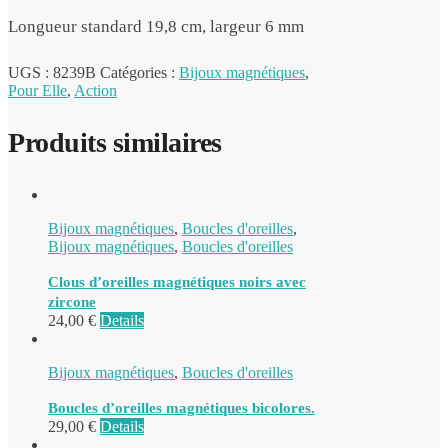
Longueur standard 19,8 cm, largeur 6 mm
UGS :
8239B
Catégories :
Bijoux magnétiques
,
Pour Elle
,
Action
Produits similaires
Bijoux magnétiques
,
Boucles d'oreilles
,
Bijoux magnétiques
,
Boucles d'oreilles
Clous d’oreilles magnétiques noirs avec
zircone
24,00
€
Details
Bijoux magnétiques
,
Boucles d'oreilles
Boucles d’oreilles magnétiques bicolores.
29,00
€
Details