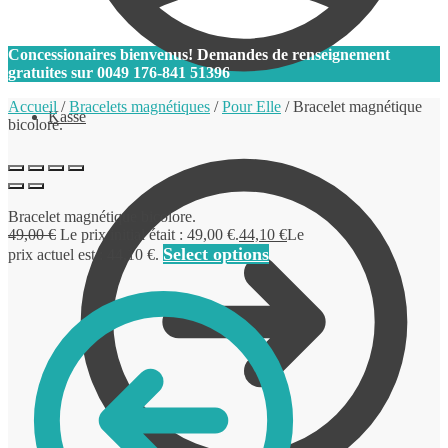
0
Concessionaires bienvenus! Demandes de renseignement
gratuites sur
0049 176-841 51396
Accueil
/
Bracelets magnétiques
/
Pour Elle
/
Bracelet magnétique
Kasse
bicolore.
Bracelet magnétique bicolore.
49,00
€
Le prix initial était : 49,00 €.
44,10
€
Le
Select options
prix actuel est : 44,10 €.