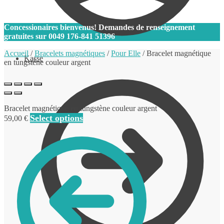
0
Concessionaires bienvenus! Demandes de renseignement
gratuites sur
0049 176-841 51396
Accueil
/
Bracelets magnétiques
/
Pour Elle
/
Bracelet magnétique
Kasse
en tungstène couleur argent
Bracelet magnétique en tungstène couleur argent
Select options
59,00
€