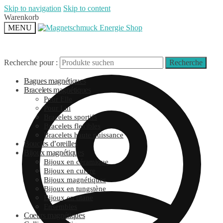
Skip to navigation
Skip to content
Warenkorb
MENU
Recherche pour :
Recherche
Bagues magnétiques
Bracelets magnétiques
Pour Elle
Pour Lui
Bracelets sportifs
Bracelets flexibles
Bracelets haute puissance
Boucles d’oreilles
Bijoux magnétiques
Bijoux en céramique
Bijoux en cuivre
Bijoux magnétiques
Bijoux en tungstène
Bijoux en titane
Ensembles
Coeurs magnétiques