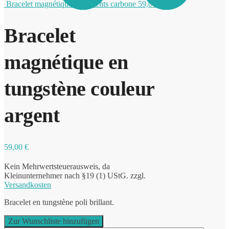
Bracelet magnétique 4 éléments carbone
59,00
€
Bracelet
0
magnétique en
tungstène couleur
argent
59,00
€
Kein Mehrwertsteuerausweis, da
Kleinunternehmer nach §19 (1) UStG.
zzgl.
Versandkosten
Bracelet en tungstène poli brillant.
Zur Wunschliste hinzufügen