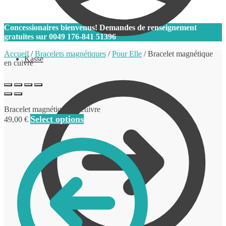
0
Concessionaires bienvenus! Demandes de renseignement
gratuites sur
0049 176-841 51396
Accueil
/
Bracelets magnétiques
/
Pour Elle
/
Bracelet magnétique
Kasse
en cuivre
Bracelet magnétique en cuivre
Select options
49,00
€