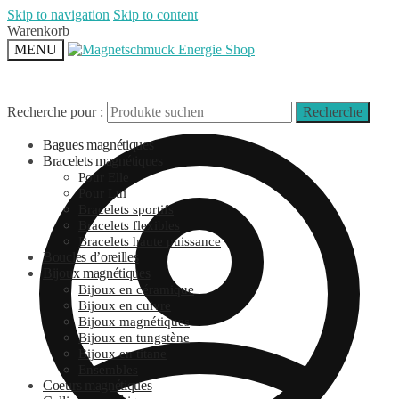
Skip to navigation
Skip to content
Warenkorb
MENU
Recherche pour :
Recherche
Bagues magnétiques
Bracelets magnétiques
Pour Elle
Pour Lui
Bracelets sportifs
Bracelets flexibles
Bracelets haute puissance
Boucles d’oreilles
Bijoux magnétiques
Bijoux en céramique
Bijoux en cuivre
Bijoux magnétiques
Bijoux en tungstène
Bijoux en titane
Ensembles
Coeurs magnétiques