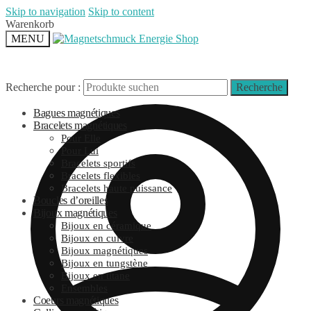
Skip to navigation
Skip to content
Warenkorb
MENU
Recherche pour :
Recherche
Bagues magnétiques
Bracelets magnétiques
Pour Elle
Pour Lui
Bracelets sportifs
Bracelets flexibles
Bracelets haute puissance
Boucles d’oreilles
Bijoux magnétiques
Bijoux en céramique
Bijoux en cuivre
Bijoux magnétiques
Bijoux en tungstène
Bijoux en titane
Ensembles
Coeurs magnétiques