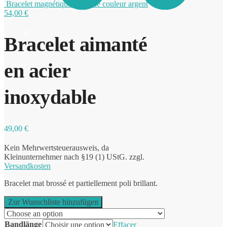
Bracelet magnétique en titane couleur argent
54,00
€
0
Bracelet aimanté
en acier
inoxydable
49,00
€
Kein Mehrwertsteuerausweis, da
Kleinunternehmer nach §19 (1) UStG.
zzgl.
Versandkosten
Bracelet mat brossé et partiellement poli brillant.
Zur Wunschliste hinzufügen
Bandlänge
Effacer