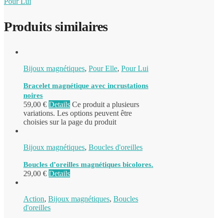
Pour Lui
Produits similaires
Bijoux magnétiques
,
Pour Elle
,
Pour Lui
Bracelet magnétique avec incrustations
noires
59,00
€
Details
Ce produit a plusieurs
variations. Les options peuvent être
choisies sur la page du produit
Bijoux magnétiques
,
Boucles d'oreilles
Boucles d’oreilles magnétiques bicolores.
29,00
€
Details
Action
,
Bijoux magnétiques
,
Boucles
d'oreilles