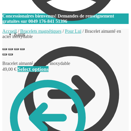
0
Concessionaires bienvenus! Demandes de renseignement
gratuites sur
0049 176-841 51396
Accueil
/
Bracelets magnétiques
/
Pour Lui
/
Bracelet aimanté en
Kasse
acier inoxydable
Bracelet aimanté en acier inoxydable
Select options
49,00
€