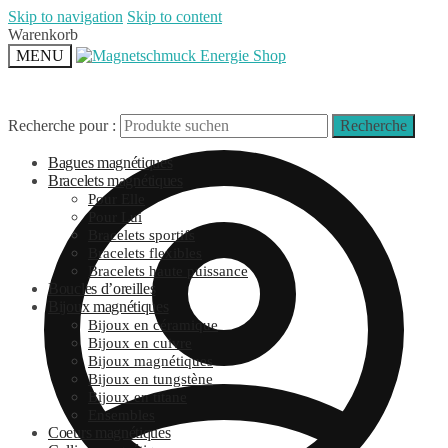
Skip to navigation
Skip to content
Warenkorb
MENU
Recherche pour :
Recherche
Bagues magnétiques
Bracelets magnétiques
Pour Elle
Pour Lui
Bracelets sportifs
Bracelets flexibles
Bracelets haute puissance
Boucles d’oreilles
Bijoux magnétiques
Bijoux en céramique
Bijoux en cuivre
Bijoux magnétiques
Bijoux en tungstène
Bijoux en titane
Ensembles
Coeurs magnétiques