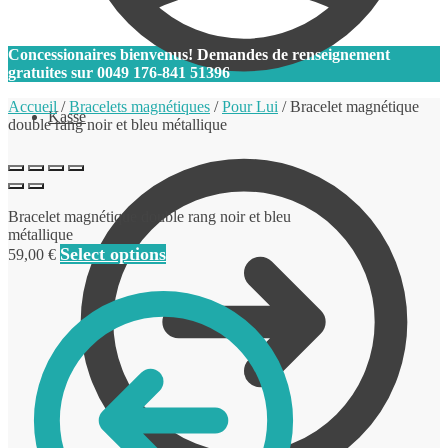
0
Concessionaires bienvenus! Demandes de renseignement
gratuites sur
0049 176-841 51396
Accueil
/
Bracelets magnétiques
/
Pour Lui
/
Bracelet magnétique
Kasse
double rang noir et bleu métallique
Bracelet magnétique double rang noir et bleu
métallique
Select options
59,00
€