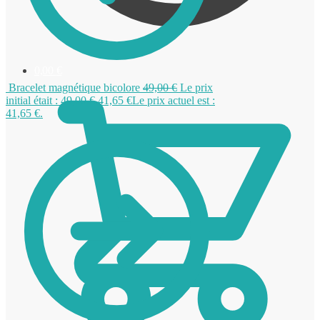
0,00
€
Bracelet magnétique bicolore
49,00
€
Le prix
initial était : 49,00 €.
41,65
€
Le prix actuel est :
41,65 €.