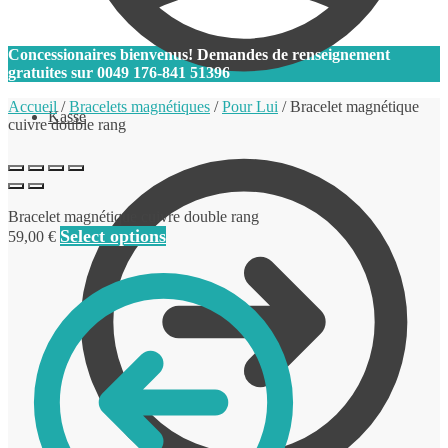
0
Concessionaires bienvenus! Demandes de renseignement
gratuites sur
0049 176-841 51396
Accueil
/
Bracelets magnétiques
/
Pour Lui
/
Bracelet magnétique
Kasse
cuivre double rang
Bracelet magnétique cuivre double rang
Select options
59,00
€