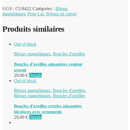
UGS :
CU8422
Catégories :
Bijoux
magnétiques
,
Pour Lui
,
Bijoux en cuivre
Produits similaires
Out of stock
Bijoux magnétiques
,
Boucles d'oreilles
Boucles d’oreilles aimantées couleur
argent
29,00
€
Details
Out of stock
Bijoux magnétiques
,
Boucles d'oreilles
,
Bijoux magnétiques
,
Boucles d'oreilles
Boucles d’oreilles créoles aimantées
bicolores avec ornements
29,00
€
Details