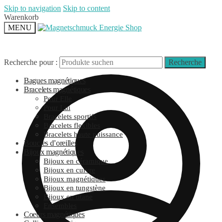
Skip to navigation
Skip to content
Warenkorb
MENU
Recherche pour :
Recherche
Bagues magnétiques
Bracelets magnétiques
Pour Elle
Pour Lui
Bracelets sportifs
Bracelets flexibles
Bracelets haute puissance
Boucles d’oreilles
Bijoux magnétiques
Bijoux en céramique
Bijoux en cuivre
Bijoux magnétiques
Bijoux en tungstène
Bijoux en titane
Ensembles
Coeurs magnétiques