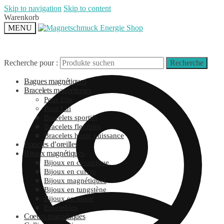
Skip to navigation
Skip to content
Warenkorb
MENU
Recherche pour :
Recherche
Bagues magnétiques
Bracelets magnétiques
Pour Elle
Pour Lui
Bracelets sportifs
Bracelets flexibles
Bracelets haute puissance
Boucles d’oreilles
Bijoux magnétiques
Bijoux en céramique
Bijoux en cuivre
Bijoux magnétiques
Bijoux en tungstène
Bijoux en titane
Ensembles
Coeurs magnétiques