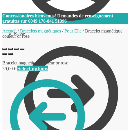
0
Concessionaires bienvenus! Demandes de renseignement
gratuites sur
0049 176-841 51396
Accueil
/
Bracelets magnétiques
/
Pour Elle
/
Bracelet magnétique
Kasse
couleur or rose
Bracelet magnétique couleur or rose
Select options
59,00
€