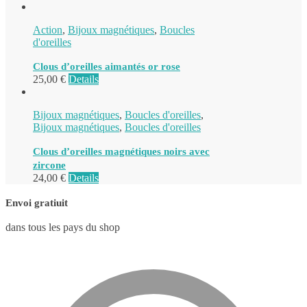
Action
,
Bijoux magnétiques
,
Boucles
d'oreilles
Clous d’oreilles aimantés or rose
25,00
€
Details
Bijoux magnétiques
,
Boucles d'oreilles
,
Bijoux magnétiques
,
Boucles d'oreilles
Clous d’oreilles magnétiques noirs avec
zircone
24,00
€
Details
Envoi gratiuit
dans tous les pays du shop