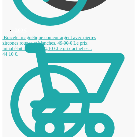
0,00
€
Bracelet magnétique couleur argent avec pierres
zircones rouges et blanches.
49,00
€
Le prix
initial était : 49,00 €.
44,10
€
Le prix actuel est :
44,10 €.