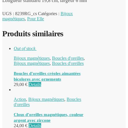
Longueur standard 19,8 cm, largeur 6 mm
UGS :
8239RG_cs
Catégories :
Bijoux
magnétiques
,
Pour Elle
Produits similaires
Out of stock
Bijoux magnétiques
,
Boucles d'oreilles
,
Bijoux magnétiques
,
Boucles d'oreilles
Boucles d’oreilles créoles aimantées
bicolores avec ornements
29,00
€
Details
Action
,
Bijoux magnétiques
,
Boucles
d'oreilles
Clous d’oreilles magnétiques, couleur
argent avec zircone
24,00
€
Details