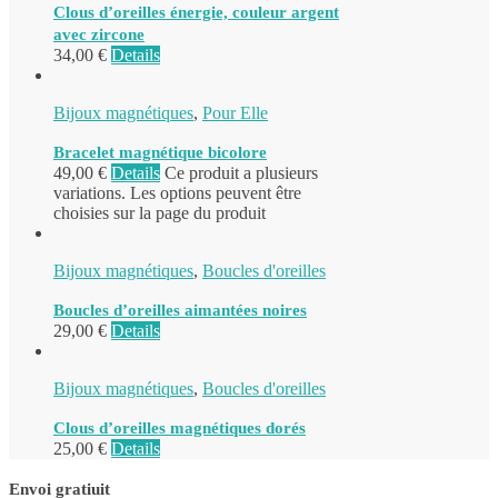
Clous d’oreilles énergie, couleur argent
avec zircone
34,00
€
Details
Bijoux magnétiques
,
Pour Elle
Bracelet magnétique bicolore
49,00
€
Details
Ce produit a plusieurs
variations. Les options peuvent être
choisies sur la page du produit
Bijoux magnétiques
,
Boucles d'oreilles
Boucles d’oreilles aimantées noires
29,00
€
Details
Bijoux magnétiques
,
Boucles d'oreilles
Clous d’oreilles magnétiques dorés
25,00
€
Details
Envoi gratiuit