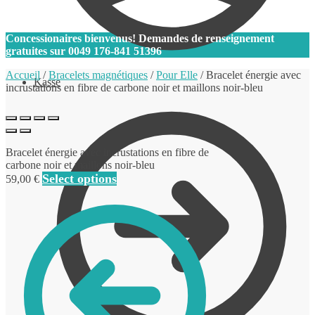
0
Concessionaires bienvenus! Demandes de renseignement
gratuites sur
0049 176-841 51396
Accueil
/
Bracelets magnétiques
/
Pour Elle
/
Bracelet énergie avec
Kasse
incrustations en fibre de carbone noir et maillons noir-bleu
Bracelet énergie avec incrustations en fibre de
carbone noir et maillons noir-bleu
Select options
59,00
€