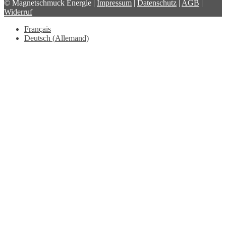
© Magnetschmuck Energie |
Impressum
|
Datenschutz
|
AGB
|
Widerruf
Français
Deutsch
(
Allemand
)