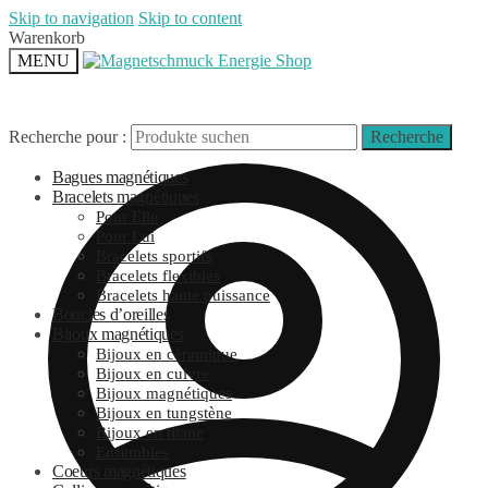
Skip to navigation
Skip to content
Warenkorb
MENU
Recherche pour :
Recherche
Bagues magnétiques
Bracelets magnétiques
Pour Elle
Pour Lui
Bracelets sportifs
Bracelets flexibles
Bracelets haute puissance
Boucles d’oreilles
Bijoux magnétiques
Bijoux en céramique
Bijoux en cuivre
Bijoux magnétiques
Bijoux en tungstène
Bijoux en titane
Ensembles
Coeurs magnétiques