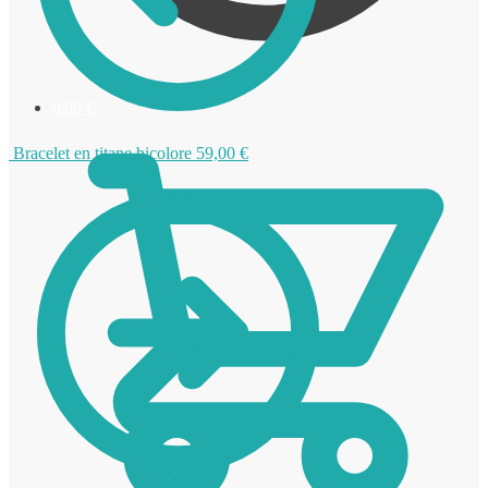
0,00
€
Bracelet en titane bicolore
59,00
€