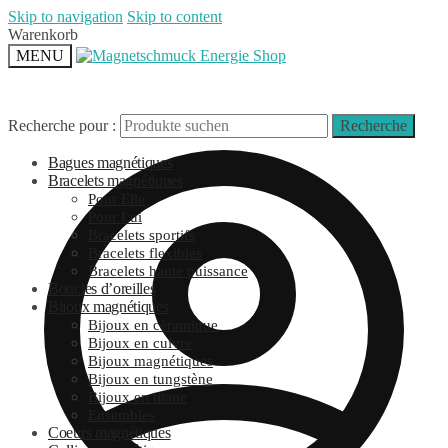
Skip to navigation
Skip to content
Warenkorb
MENU
Recherche pour :
Recherche
Bagues magnétiques
Bracelets magnétiques
Pour Elle
Pour Lui
Bracelets sportifs
Bracelets flexibles
Bracelets haute puissance
Boucles d’oreilles
Bijoux magnétiques
Bijoux en céramique
Bijoux en cuivre
Bijoux magnétiques
Bijoux en tungstène
Bijoux en titane
Ensembles
Coeurs magnétiques