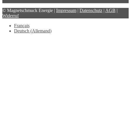
© Magnetschmuck Energie |
Impressum
|
Datenschutz
|
AGB
|
Widerruf
Français
Deutsch
(
Allemand
)