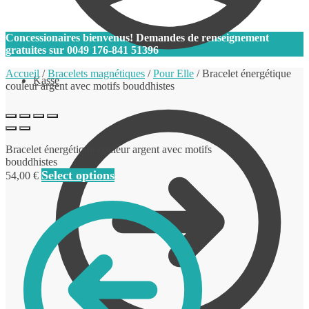
0
Concessionaires bienvenus! Demandes de renseignement
gratuites sur
0049 176-841 51396
Accueil
/
Bracelets magnétiques
/
Pour Elle
/
Bracelet énergétique
Kasse
couleur argent avec motifs bouddhistes
Bracelet énergétique couleur argent avec motifs
bouddhistes
Select options
54,00
€