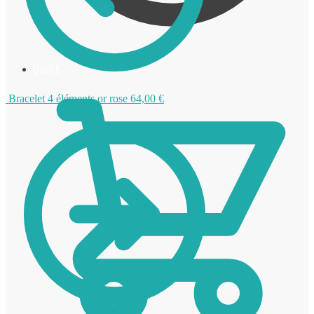
0,00
€
Bracelet 4 éléments or rose
64,00
€