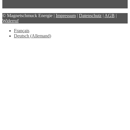
© Magnetschmuck Energie |
Impressum
|
Datenschutz
|
AGB
|
Widerruf
Français
Deutsch
(
Allemand
)