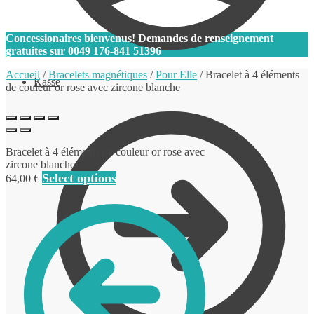
0
Concessionaires bienvenus! Demandes de renseignement
gratuites sur
0049 176-841 51396
Accueil
/
Bracelets magnétiques
/
Pour Elle
/
Bracelet à 4 éléments
Kasse
de couleur or rose avec zircone blanche
Bracelet à 4 éléments de couleur or rose avec
zircone blanche
Select options
64,00
€