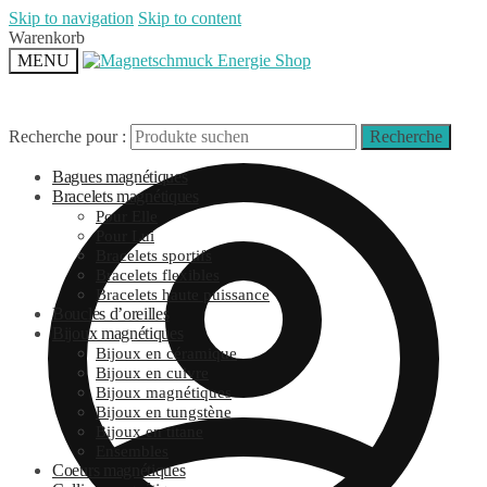
Skip to navigation
Skip to content
Warenkorb
MENU
Recherche pour :
Recherche
Bagues magnétiques
Bracelets magnétiques
Pour Elle
Pour Lui
Bracelets sportifs
Bracelets flexibles
Bracelets haute puissance
Boucles d’oreilles
Bijoux magnétiques
Bijoux en céramique
Bijoux en cuivre
Bijoux magnétiques
Bijoux en tungstène
Bijoux en titane
Ensembles
Coeurs magnétiques