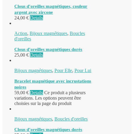
Clous d’oreilles magnétiques, couleur
argent avec zircone
24,00
€
Details
Action
,
Bijoux magnétiques
,
Boucles
d'oreilles
Clous d’oreilles magnétiques dorés
25,00
€
Details
Bijoux magnétiques
,
Pour Elle
,
Pour Lui
Bracelet magnétique avec incrustations
noires
59,00
€
Details
Ce produit a plusieurs
variations. Les options peuvent être
choisies sur la page du produit
Bijoux magnétiques
,
Boucles d'oreilles
Clous d’oreilles magnétiques dorés