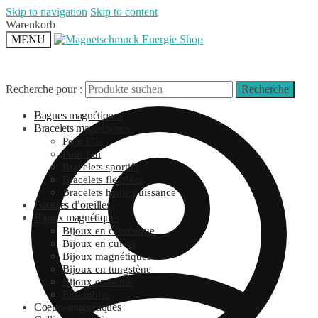
Skip to navigation
Skip to content
Warenkorb
MENU
Recherche pour :
Recherche
Bagues magnétiques
Bracelets magnétiques
Pour Elle
Pour Lui
Bracelets sportifs
Bracelets flexibles
Bracelets haute puissance
Boucles d’oreilles
Bijoux magnétiques
Bijoux en céramique
Bijoux en cuivre
Bijoux magnétiques
Bijoux en tungstène
Bijoux en titane
Ensembles
Coeurs magnétiques