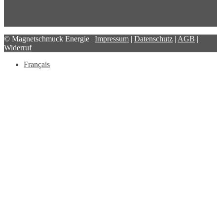
© Magnetschmuck Energie |
Impressum
|
Datenschutz
|
AGB
|
Widerruf
Français