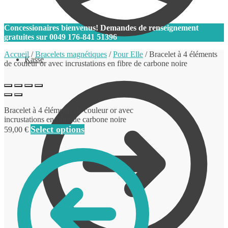
0
Concessionaires bienvenus! Demandes de renseignement
gratuites sur
0049 176-841 51396
Accueil
/
Bracelets magnétiques
/
Pour Elle
/
Bracelet à 4 éléments
Kasse
de couleur or avec incrustations en fibre de carbone noire
Bracelet à 4 éléments de couleur or avec
incrustations en fibre de carbone noire
Select options
59,00
€