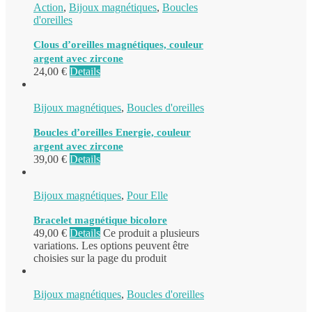
Action
,
Bijoux magnétiques
,
Boucles
d'oreilles
Clous d’oreilles magnétiques, couleur
argent avec zircone
24,00
€
Details
Bijoux magnétiques
,
Boucles d'oreilles
Boucles d’oreilles Energie, couleur
argent avec zircone
39,00
€
Details
Bijoux magnétiques
,
Pour Elle
Bracelet magnétique bicolore
49,00
€
Details
Ce produit a plusieurs
variations. Les options peuvent être
choisies sur la page du produit
Bijoux magnétiques
,
Boucles d'oreilles