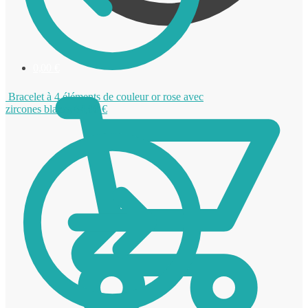
0,00
€
Bracelet à 4 éléments de couleur or rose avec
zircones blancs
64,00
€