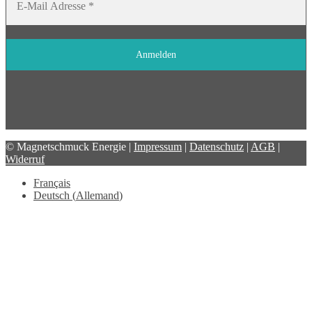
© Magnetschmuck Energie |
Impressum
|
Datenschutz
|
AGB
|
Widerruf
Français
Deutsch
(
Allemand
)