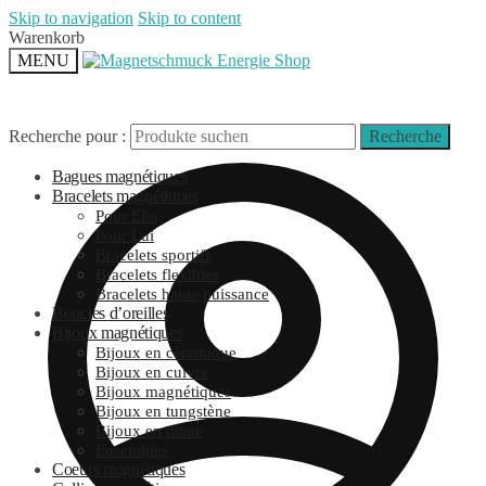
Skip to navigation
Skip to content
Warenkorb
MENU
Recherche pour :
Recherche
Bagues magnétiques
Bracelets magnétiques
Pour Elle
Pour Lui
Bracelets sportifs
Bracelets flexibles
Bracelets haute puissance
Boucles d’oreilles
Bijoux magnétiques
Bijoux en céramique
Bijoux en cuivre
Bijoux magnétiques
Bijoux en tungstène
Bijoux en titane
Ensembles
Coeurs magnétiques