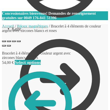
0
Concessionaires bienvenus! Demandes de renseignement
gratuites sur
0049 176-841 51396
Accueil
/
Bijoux magnétiques
/
Bracelet à 4 éléments de couleur
Kasse
argent avec zircones blancs et roses
Bracelet à 4 éléments de couleur argent avec
zircones blancs et roses
Select options
54,00
€