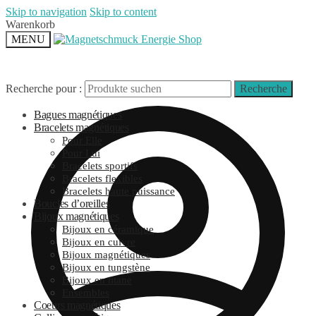
Skip to navigation
Skip to content
Warenkorb
MENU
Recherche pour :
Recherche
Bagues magnétiques
Bracelets magnétiques
Pour Elle
Pour Lui
Bracelets sportifs
Bracelets flexibles
Bracelets haute puissance
Boucles d’oreilles
Bijoux magnétiques
Bijoux en céramique
Bijoux en cuivre
Bijoux magnétiques
Bijoux en tungstène
Bijoux en titane
Ensembles
Coeurs magnétiques