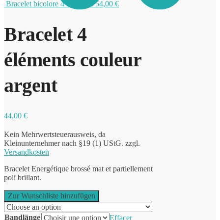
Bracelet bicolore 4 éléments
54,00
€
Bracelet 4
0
éléments couleur
argent
44,00
€
Kein Mehrwertsteuerausweis, da
Kleinunternehmer nach §19 (1) UStG.
zzgl.
Versandkosten
Bracelet Energétique brossé mat et partiellement
poli brillant.
Zur Wunschliste hinzufügen
Bandlänge
Effacer