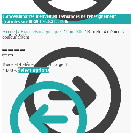
0
Concessionaires bienvenus! Demandes de renseignement
gratuites sur
0049 176-841 51396
Accueil
/
Bracelets magnétiques
/
Pour Elle
/
Bracelet 4 éléments
Kasse
couleur argent
Bracelet 4 éléments couleur argent
Select options
44,00
€