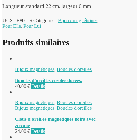
Longueur standard 22 cm, largeur 6 mm
UGS :
E8011S
Catégories :
Bijoux magnétiques
,
Pour Elle
,
Pour Lui
Produits similaires
Bijoux magnétiques
,
Boucles d'oreilles
Boucles d’oreilles créoles dorées.
40,00
€
Details
Bijoux magnétiques
,
Boucles d'oreilles
,
Bijoux magnétiques
,
Boucles d'oreilles
Clous d’oreilles magnétiques noirs avec
zircone
24,00
€
Details