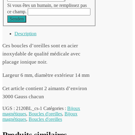
Si vous êtes un humain, ne remplissez pas
ce champ.
Senden
Description
Ces boucles d’oreilles sont en acier
inoxydable de qualité médicale avec
placage ionique noir.
Largeur 6 mm, diamètre extérieur 14 mm
Cet article contient 2 aimants d’environ
3000 Gauss chacun
UGS :
2120BL_cs-1
Catégories :
Bijoux
magnétiques
,
Boucles d'oreilles
,
Bijoux
magnétiques
,
Boucles d'oreilles
Produits similaires