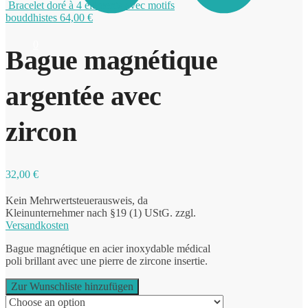
Bracelet doré à 4 éléments avec motifs
bouddhistes
64,00
€
0
Bague magnétique
argentée avec
zircon
32,00
€
Kein Mehrwertsteuerausweis, da
Kleinunternehmer nach §19 (1) UStG.
zzgl.
Versandkosten
Bague magnétique en acier inoxydable médical
poli brillant avec une pierre de zircone insertie.
Zur Wunschliste hinzufügen