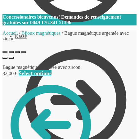
0
Concessionaires bienvenus! Demandes de renseignement
gratuites sur
0049 176-841 51396
Accueil
/
Bijoux magnétiques
/
Bague magnétique argentée avec
Kasse
zircon
Bague magnétique argentée avec zircon
Select options
32,00
€