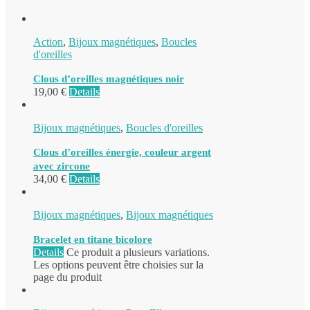
Action
,
Bijoux magnétiques
,
Boucles
d'oreilles
Clous d’oreilles magnétiques noir
19,00
€
Details
Bijoux magnétiques
,
Boucles d'oreilles
Clous d’oreilles énergie, couleur argent
avec zircone
34,00
€
Details
Bijoux magnétiques
,
Bijoux magnétiques
Bracelet en titane bicolore
Details
Ce produit a plusieurs variations.
Les options peuvent être choisies sur la
page du produit