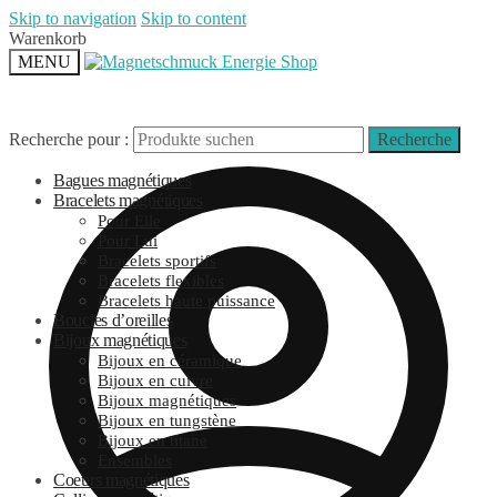
Skip to navigation
Skip to content
Warenkorb
MENU
Recherche pour :
Recherche
Bagues magnétiques
Bracelets magnétiques
Pour Elle
Pour Lui
Bracelets sportifs
Bracelets flexibles
Bracelets haute puissance
Boucles d’oreilles
Bijoux magnétiques
Bijoux en céramique
Bijoux en cuivre
Bijoux magnétiques
Bijoux en tungstène
Bijoux en titane
Ensembles
Coeurs magnétiques