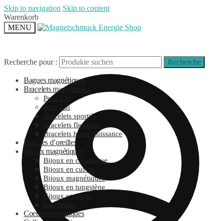
Skip to navigation
Skip to content
Warenkorb
MENU
Recherche pour :
Recherche
Bagues magnétiques
Bracelets magnétiques
Pour Elle
Pour Lui
Bracelets sportifs
Bracelets flexibles
Bracelets haute puissance
Boucles d’oreilles
Bijoux magnétiques
Bijoux en céramique
Bijoux en cuivre
Bijoux magnétiques
Bijoux en tungstène
Bijoux en titane
Ensembles
Coeurs magnétiques