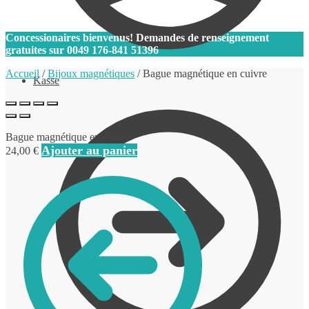
0
Concessionaires bienvenus! Demandes de renseignement
gratuites sur
0049 176-841 51396
Accueil
/
Bijoux magnétiques
/
Bague magnétique en cuivre
Kasse
Bague magnétique en cuivre
Ajouter au panier
24,00
€