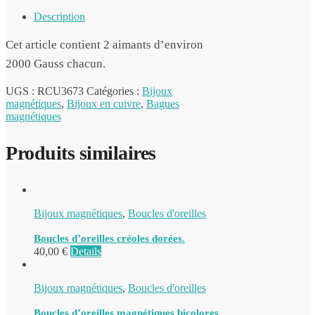
Description
Cet article contient 2 aimants d’environ
2000 Gauss chacun.
UGS :
RCU3673
Catégories :
Bijoux
magnétiques
,
Bijoux en cuivre
,
Bagues
magnétiques
Produits similaires
Bijoux magnétiques
,
Boucles d'oreilles
Boucles d’oreilles créoles dorées.
40,00
€
Details
Bijoux magnétiques
,
Boucles d'oreilles
Boucles d’oreilles magnétiques bicolores.