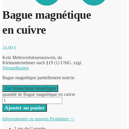
Bague magnétique
0
en cuivre
24,00
€
Kein Mehrwertsteuerausweis, da
Kleinunternehmer nach §19 (1) UStG.
zzgl.
Versandkosten
Bague magnétique partiellement noircie.
Zur Wunschliste hinzufügen
quantité de Bague magnétique en cuivre
Ajouter au panier
Informationen zu unseren Produkten >>
2 ans de Garantie