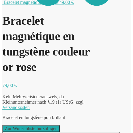
Bracelet magnétique bicolore
49,00
€
Bracelet
0
magnétique en
tungstène couleur
or rose
79,00
€
Kein Mehrwertsteuerausweis, da
Kleinunternehmer nach §19 (1) UStG.
zzgl.
Versandkosten
Bracelet en tungstène poli brillant
Zur Wunschliste hinzufügen