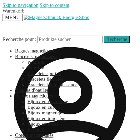
Skip to navigation
Skip to content
Warenkorb
MENU
Recherche pour :
Recherche
Bagues magnétiques
Bracelets magnétiques
Pour Elle
Pour Lui
Bracelets sportifs
Bracelets flexibles
Bracelets haute puissance
Boucles d’oreilles
Bijoux magnétiques
Bijoux en céramique
Bijoux en cuivre
Bijoux magnétiques
Bijoux en tungstène
Bijoux en titane
Ensembles
Coeurs magnétiques