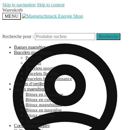
Skip to navigation
Skip to content
Warenkorb
MENU
Recherche pour :
Recherche
Bagues magnétiques
Bracelets magnétiques
Pour Elle
Pour Lui
Bracelets sportifs
Bracelets flexibles
Bracelets haute puissance
Boucles d’oreilles
Bijoux magnétiques
Bijoux en céramique
Bijoux en cuivre
Bijoux magnétiques
Bijoux en tungstène
Bijoux en titane
Ensembles
Coeurs magnétiques