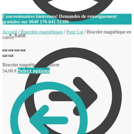
0
Concessionaires bienvenus! Demandes de renseignement
gratuites sur
0049 176-841 51396
Accueil
/
Bracelets magnétiques
/
Pour Lui
/
Bracelet magnétique en
Kasse
cuivre
Bracelet magnétique en cuivre
Select options
54,00
€