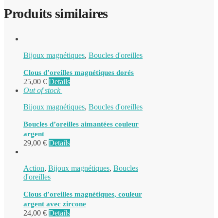
Produits similaires
Bijoux magnétiques
,
Boucles d'oreilles
Clous d’oreilles magnétiques dorés
25,00
€
Details
Out of stock
Bijoux magnétiques
,
Boucles d'oreilles
Boucles d’oreilles aimantées couleur
argent
29,00
€
Details
Action
,
Bijoux magnétiques
,
Boucles
d'oreilles
Clous d’oreilles magnétiques, couleur
argent avec zircone
24,00
€
Details