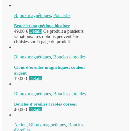
Bijoux magnétiques
,
Pour Elle
Bracelet magnétique bicolore
49,00
€
Details
Ce produit a plusieurs
variations. Les options peuvent être
choisies sur la page du produit
Bijoux magnétiques
,
Boucles d'oreilles
Clous d’oreilles magnétiques, couleur
argent
19,00
€
Details
Bijoux magnétiques
,
Boucles d'oreilles
Boucles d’oreilles créoles dorées.
40,00
€
Details
Action
,
Bijoux magnétiques
,
Boucles
d'oreilles