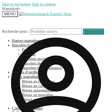
Skip to navigation
Skip to content
Warenkorb
MENU
Recherche pour :
Recherche
Bagues magnétiques
Bracelets magnétiques
Pour Elle
Pour Lui
Bracelets sportifs
Bracelets flexibles
Bracelets haute puissance
Boucles d’oreilles
Bijoux magnétiques
Bijoux en céramique
Bijoux en cuivre
Bijoux magnétiques
Bijoux en tungstène
Bijoux en titane
Ensembles
Coeurs magnétiques