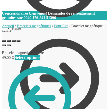
0
Concessionaires bienvenus! Demandes de renseignement
gratuites sur
0049 176-841 51396
Accueil
/
Bracelets magnétiques
/
Pour Elle
/
Bracelet magnétique
Kasse
cuivre
Bracelet magnétique cuivre
Select options
49,00
€