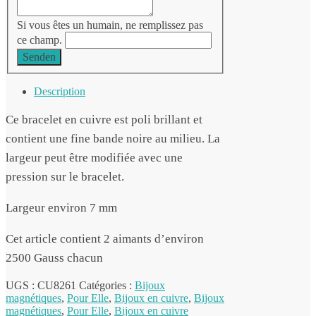
Si vous êtes un humain, ne remplissez pas
ce champ.
Senden
Description
Ce bracelet en cuivre est poli brillant et
contient une fine bande noire au milieu. La
largeur peut être modifiée avec une
pression sur le bracelet.
Largeur environ 7 mm
Cet article contient 2 aimants d’environ
2500 Gauss chacun
UGS :
CU8261
Catégories :
Bijoux
magnétiques
,
Pour Elle
,
Bijoux en cuivre
,
Bijoux
magnétiques
,
Pour Elle
,
Bijoux en cuivre