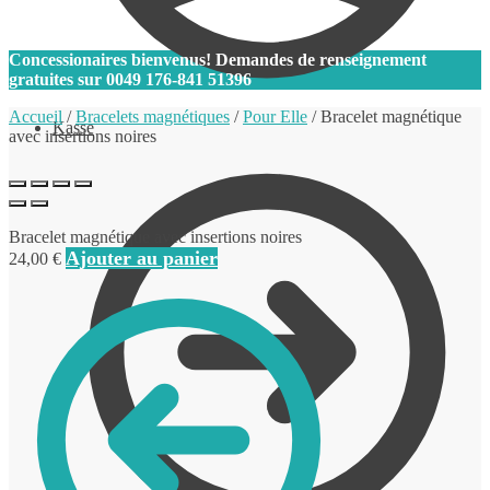
0
Concessionaires bienvenus! Demandes de renseignement
gratuites sur
0049 176-841 51396
Accueil
/
Bracelets magnétiques
/
Pour Elle
/
Bracelet magnétique
Kasse
avec insertions noires
Bracelet magnétique avec insertions noires
Ajouter au panier
24,00
€