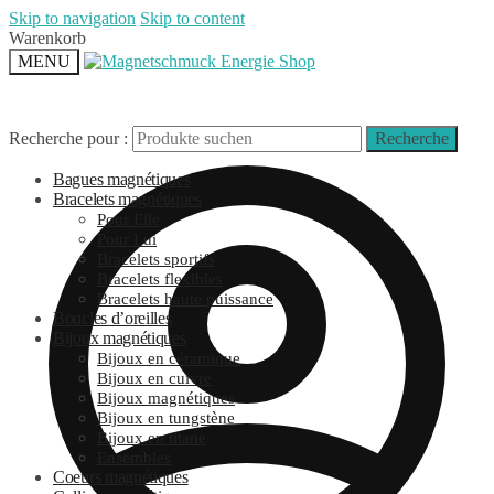
Skip to navigation
Skip to content
Warenkorb
MENU
Recherche pour :
Recherche
Bagues magnétiques
Bracelets magnétiques
Pour Elle
Pour Lui
Bracelets sportifs
Bracelets flexibles
Bracelets haute puissance
Boucles d’oreilles
Bijoux magnétiques
Bijoux en céramique
Bijoux en cuivre
Bijoux magnétiques
Bijoux en tungstène
Bijoux en titane
Ensembles
Coeurs magnétiques