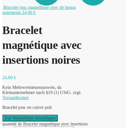
Bracelet jonc magnétique avec de beaux
ornements
24,00
€
0
Bracelet
magnétique avec
insertions noires
24,00
€
Kein Mehrwertsteuerausweis, da
Kleinunternehmer nach §19 (1) UStG.
zzgl.
Versandkosten
Bracelet jonc en cuivre poli
Zur Wunschliste hinzufügen
quantité de Bracelet magnétique avec insertions