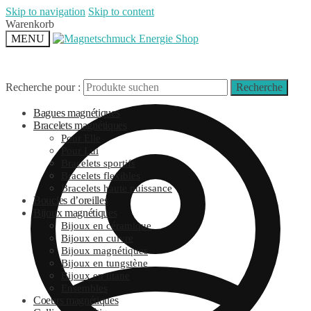
Skip to navigation
Skip to content
Warenkorb
MENU
Recherche pour :
Recherche
Bagues magnétiques
Bracelets magnétiques
Pour Elle
Pour Lui
Bracelets sportifs
Bracelets flexibles
Bracelets haute puissance
Boucles d’oreilles
Bijoux magnétiques
Bijoux en céramique
Bijoux en cuivre
Bijoux magnétiques
Bijoux en tungstène
Bijoux en titane
Ensembles
Coeurs magnétiques