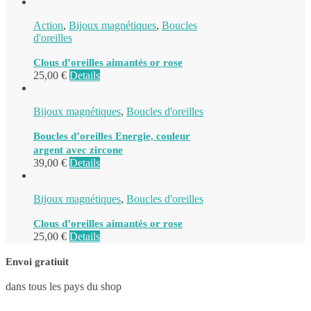
Action
,
Bijoux magnétiques
,
Boucles
d'oreilles
Clous d’oreilles aimantés or rose
25,00
€
Details
Bijoux magnétiques
,
Boucles d'oreilles
Boucles d’oreilles Energie, couleur
argent avec zircone
39,00
€
Details
Bijoux magnétiques
,
Boucles d'oreilles
Clous d’oreilles aimantés or rose
25,00
€
Details
Envoi gratiuit
dans tous les pays du shop