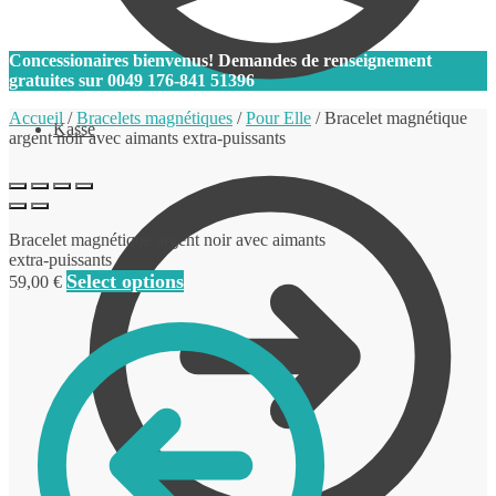
0
Concessionaires bienvenus! Demandes de renseignement
gratuites sur
0049 176-841 51396
Accueil
/
Bracelets magnétiques
/
Pour Elle
/
Bracelet magnétique
Kasse
argent noir avec aimants extra-puissants
Bracelet magnétique argent noir avec aimants
extra-puissants
Select options
59,00
€