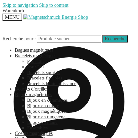
Skip to navigation
Skip to content
Warenkorb
MENU
Recherche pour :
Recherche
Bagues magnétiques
Bracelets magnétiques
Pour Elle
Pour Lui
Bracelets sportifs
Bracelets flexibles
Bracelets haute puissance
Boucles d’oreilles
Bijoux magnétiques
Bijoux en céramique
Bijoux en cuivre
Bijoux magnétiques
Bijoux en tungstène
Bijoux en titane
Ensembles
Coeurs magnétiques