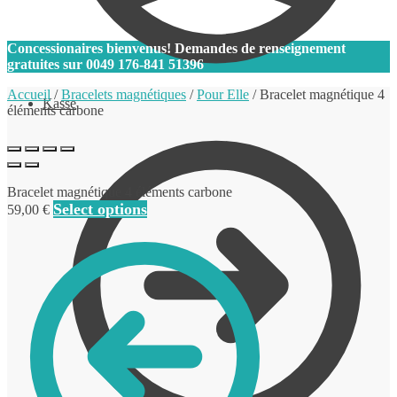
0
Concessionaires bienvenus! Demandes de renseignement
gratuites sur
0049 176-841 51396
Accueil
/
Bracelets magnétiques
/
Pour Elle
/
Bracelet magnétique 4
Kasse
éléments carbone
Bracelet magnétique 4 éléments carbone
Select options
59,00
€