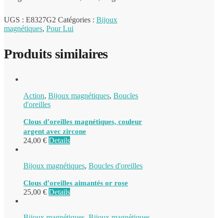
UGS :
E8327G2
Catégories :
Bijoux
magnétiques
,
Pour Lui
Produits similaires
Action
,
Bijoux magnétiques
,
Boucles
d'oreilles
Clous d’oreilles magnétiques, couleur
argent avec zircone
24,00
€
Details
Bijoux magnétiques
,
Boucles d'oreilles
Clous d’oreilles aimantés or rose
25,00
€
Details
Bijoux magnétiques
,
Bijoux magnétiques