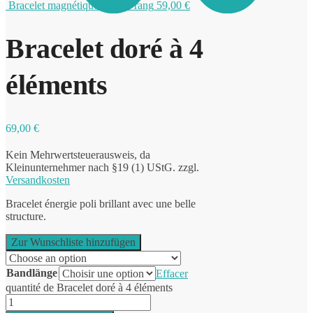
Bracelet magnétique double rang
59,00
€
Bracelet doré à 4
0
éléments
69,00
€
Kein Mehrwertsteuerausweis, da
Kleinunternehmer nach §19 (1) UStG.
zzgl.
Versandkosten
Bracelet énergie poli brillant avec une belle
structure.
Zur Wunschliste hinzufügen
Bandlänge
Effacer
quantité de Bracelet doré à 4 éléments