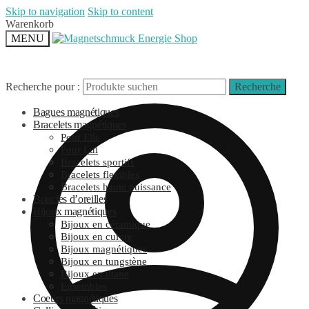
Skip to navigation
Skip to content
Warenkorb
MENU
Recherche pour :
Recherche
Bagues magnétiques
Bracelets magnétiques
Pour Elle
Pour Lui
Bracelets sportifs
Bracelets flexibles
Bracelets haute puissance
Boucles d’oreilles
Bijoux magnétiques
Bijoux en céramique
Bijoux en cuivre
Bijoux magnétiques
Bijoux en tungstène
Bijoux en titane
Ensembles
Coeurs magnétiques