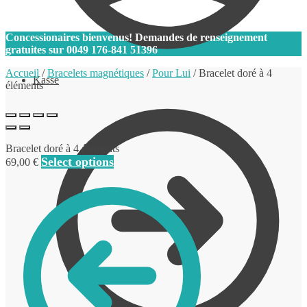
0
Concessionaires bienvenus! Demandes de renseignement
gratuites sur
0049 176-841 51396
Accueil
/
Bracelets magnétiques
/
Pour Lui
/
Bracelet doré à 4
Kasse
éléments
Bracelet doré à 4 éléments
Select options
69,00
€