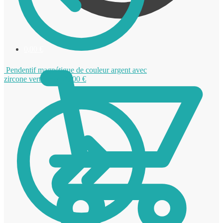
0,00
€
Pendentif magnétique de couleur argent avec
zircone vert foncé
29,00
€