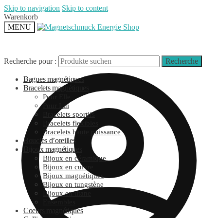
Skip to navigation
Skip to content
Warenkorb
MENU
Recherche pour :
Recherche
Bagues magnétiques
Bracelets magnétiques
Pour Elle
Pour Lui
Bracelets sportifs
Bracelets flexibles
Bracelets haute puissance
Boucles d’oreilles
Bijoux magnétiques
Bijoux en céramique
Bijoux en cuivre
Bijoux magnétiques
Bijoux en tungstène
Bijoux en titane
Ensembles
Coeurs magnétiques