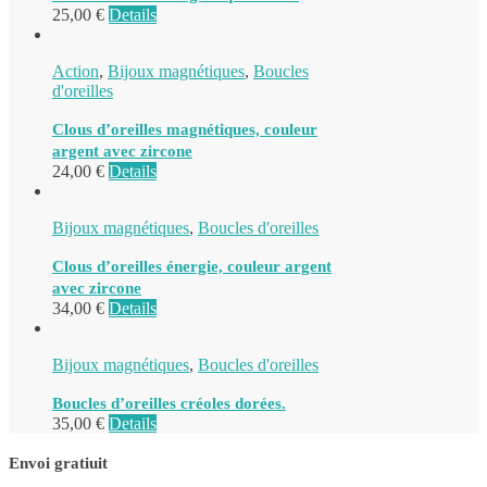
25,00
€
Details
Action
,
Bijoux magnétiques
,
Boucles
d'oreilles
Clous d’oreilles magnétiques, couleur
argent avec zircone
24,00
€
Details
Bijoux magnétiques
,
Boucles d'oreilles
Clous d’oreilles énergie, couleur argent
avec zircone
34,00
€
Details
Bijoux magnétiques
,
Boucles d'oreilles
Boucles d’oreilles créoles dorées.
35,00
€
Details
Envoi gratiuit