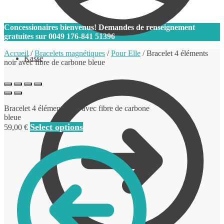
0
Concessionaires bienvenus! Demandes de renseignement
gratuites sur
0049 176-841 51396
Accueil
/
Bracelets magnétiques
/
Pour Elle
/
Bracelet 4 éléments
Kasse
noir avec fibre de carbone bleue
Bracelet 4 éléments noir avec fibre de carbone
bleue
Select options
59,00
€