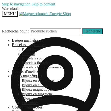
Skip to navigation
Skip to content
Warenkorb
MENU
Recherche pour :
Recherche
Bagues magnétiques
Bracelets magnétiques
Pour Elle
Pour Lui
Bracelets sportifs
Bracelets flexibles
Bracelets haute puissance
Boucles d’oreilles
Bijoux magnétiques
Bijoux en céramique
Bijoux en cuivre
Bijoux magnétiques
Bijoux en tungstène
Bijoux en titane
Ensembles
Coeurs magnétiques