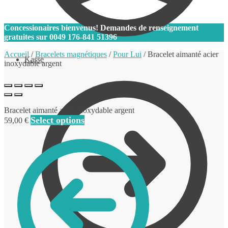
0
Concessionaires bienvenus! Demandes de renseignement
gratuites sur
0049 176-841 51396
Accueil
/
Bracelets magnétiques
/
Pour Lui
/
Bracelet aimanté acier
Kasse
inoxydable argent
Bracelet aimanté acier inoxydable argent
Select options
59,00
€