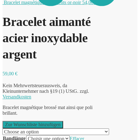
Bracelet magnétique 4 éléments or-noir
54,00
€
Bracelet aimanté
0
acier inoxydable
argent
59,00
€
Kein Mehrwertsteuerausweis, da
Kleinunternehmer nach §19 (1) UStG.
zzgl.
Versandkosten
Bracelet magnétique brossé mat ainsi que poli
brillant.
Zur Wunschliste hinzufügen
Bandlänge
Effacer