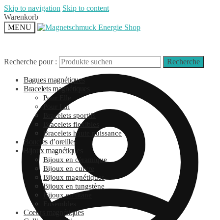
Skip to navigation
Skip to content
Warenkorb
MENU
Recherche pour :
Recherche
Bagues magnétiques
Bracelets magnétiques
Pour Elle
Pour Lui
Bracelets sportifs
Bracelets flexibles
Bracelets haute puissance
Boucles d’oreilles
Bijoux magnétiques
Bijoux en céramique
Bijoux en cuivre
Bijoux magnétiques
Bijoux en tungstène
Bijoux en titane
Ensembles
Coeurs magnétiques