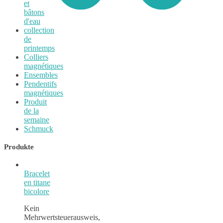
et
bâtons
d'eau
collection
0
de
printemps
Colliers
magnétiques
Ensembles
Pendentifs
magnétiques
Produit
de la
semaine
Schmuck
Produkte
Bracelet
en titane
bicolore
Kein
Mehrwertsteuerausweis,