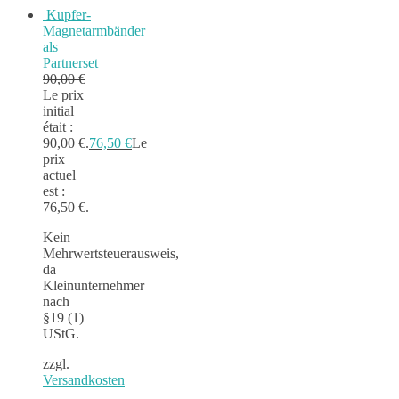
Kupfer-
Magnetarmbänder
als
Partnerset
90,00
€
Le prix
initial
était :
90,00 €.
76,50
€
Le
prix
actuel
est :
76,50 €.
Kein
Mehrwertsteuerausweis,
da
Kleinunternehmer
nach
§19 (1)
UStG.
zzgl.
Versandkosten