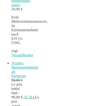
magnétiques
noires
29,00
€
Kein
Mehrwertsteuerausweis,
da
Kleinunternehmer
nach
§19 (1)
UStG.
zzgl.
Versandkosten
Kupfer-
Magnetarmbänder
als
Partnerset
90,00
€
Le prix
initial
était :
90,00 €.
76,50
€
Le
prix
actuel