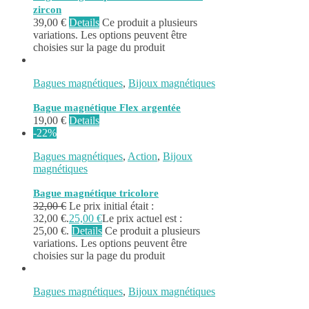
zircon
39,00
€
Details
Ce produit a plusieurs
variations. Les options peuvent être
choisies sur la page du produit
Bagues magnétiques
,
Bijoux magnétiques
Bague magnétique Flex argentée
19,00
€
Details
-22%
Bagues magnétiques
,
Action
,
Bijoux
magnétiques
Bague magnétique tricolore
32,00
€
Le prix initial était :
32,00 €.
25,00
€
Le prix actuel est :
25,00 €.
Details
Ce produit a plusieurs
variations. Les options peuvent être
choisies sur la page du produit
Bagues magnétiques
,
Bijoux magnétiques