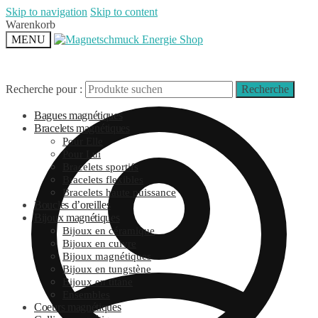
Skip to navigation
Skip to content
Warenkorb
MENU
Recherche pour :
Recherche
Bagues magnétiques
Bracelets magnétiques
Pour Elle
Pour Lui
Bracelets sportifs
Bracelets flexibles
Bracelets haute puissance
Boucles d’oreilles
Bijoux magnétiques
Bijoux en céramique
Bijoux en cuivre
Bijoux magnétiques
Bijoux en tungstène
Bijoux en titane
Ensembles
Coeurs magnétiques