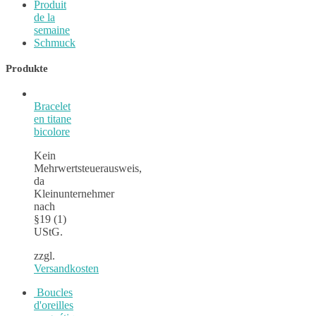
Produit
de la
semaine
Schmuck
Produkte
Bracelet
en titane
bicolore
Kein
Mehrwertsteuerausweis,
da
Kleinunternehmer
nach
§19 (1)
UStG.
zzgl.
Versandkosten
Boucles
d'oreilles