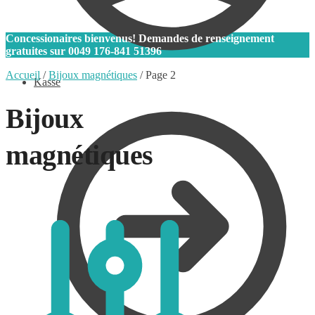
0
Concessionaires bienvenus! Demandes de renseignement
gratuites sur
0049 176-841 51396
Accueil
/
Bijoux magnétiques
/
Page 2
Kasse
Bijoux
magnétiques