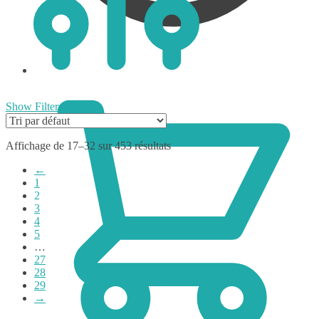
0,00
€
Show Filters
Affichage de 17–32 sur 453 résultats
←
1
2
3
4
5
…
27
28
29
→