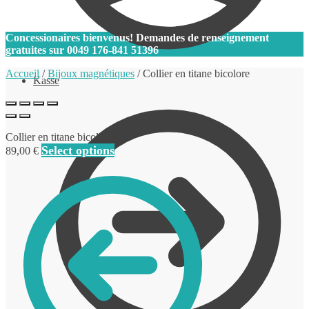
0
Concessionaires bienvenus! Demandes de renseignement
gratuites sur
0049 176-841 51396
Accueil
/
Bijoux magnétiques
/
Collier en titane bicolore
Kasse
Collier en titane bicolore
Select options
89,00
€