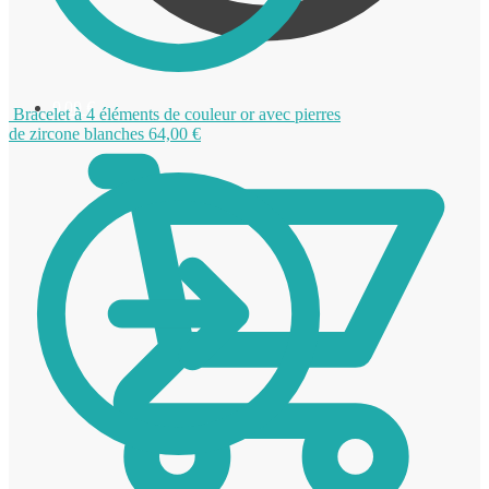
0,00
€
Bracelet à 4 éléments de couleur or avec pierres
de zircone blanches
64,00
€