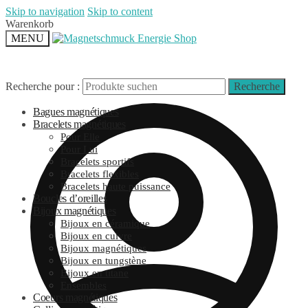
Skip to navigation
Skip to content
Warenkorb
MENU
Recherche pour :
Recherche
Bagues magnétiques
Bracelets magnétiques
Pour Elle
Pour Lui
Bracelets sportifs
Bracelets flexibles
Bracelets haute puissance
Boucles d’oreilles
Bijoux magnétiques
Bijoux en céramique
Bijoux en cuivre
Bijoux magnétiques
Bijoux en tungstène
Bijoux en titane
Ensembles
Coeurs magnétiques