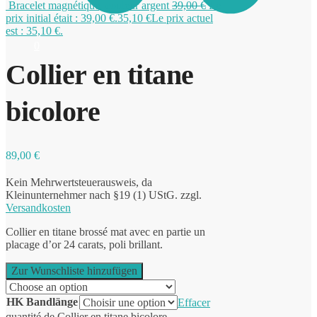
Bracelet magnétique, couleur argent
39,00
€
Le
prix initial était : 39,00 €.
35,10
€
Le prix actuel
est : 35,10 €.
0
Collier en titane
bicolore
89,00
€
Kein Mehrwertsteuerausweis, da
Kleinunternehmer nach §19 (1) UStG.
zzgl.
Versandkosten
Collier en titane brossé mat avec en partie un
placage d’or 24 carats, poli brillant.
Zur Wunschliste hinzufügen
HK Bandlänge
Effacer
quantité de Collier en titane bicolore