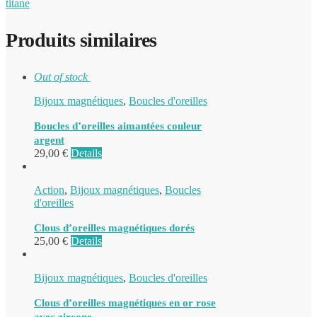
titane
Produits similaires
Out of stock
Bijoux magnétiques
,
Boucles d'oreilles
Boucles d’oreilles aimantées couleur
argent
29,00
€
Details
Action
,
Bijoux magnétiques
,
Boucles
d'oreilles
Clous d’oreilles magnétiques dorés
25,00
€
Details
Bijoux magnétiques
,
Boucles d'oreilles
Clous d’oreilles magnétiques en or rose
avec zircone