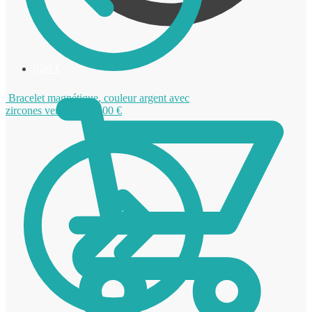
0,00
€
Bracelet magnétique, couleur argent avec
zircones vert olive
49,00
€