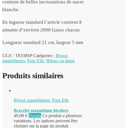
contient de belles incrustations de nacre
blanche.
En lngueur standard l’article contient 8
aimants d’environ 2000 Gauss chacun
Longueur standard 21 cm, largeur 5 mm
UGS :
T8338SP
Catégories :
Bijoux
magnétiques
,
Pour Elle
,
Bijoux en titane
Produits similaires
Bijoux magnétiques
,
Pour Elle
Bracelet magnétique bicolore
49,00
€
Details
Ce produit a plusieurs
variations. Les options peuvent être
choisies sur la page du produit