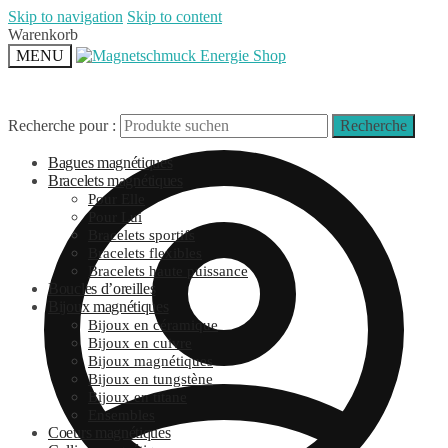
Skip to navigation
Skip to content
Warenkorb
MENU
Recherche pour :
Recherche
Bagues magnétiques
Bracelets magnétiques
Pour Elle
Pour Lui
Bracelets sportifs
Bracelets flexibles
Bracelets haute puissance
Boucles d’oreilles
Bijoux magnétiques
Bijoux en céramique
Bijoux en cuivre
Bijoux magnétiques
Bijoux en tungstène
Bijoux en titane
Ensembles
Coeurs magnétiques