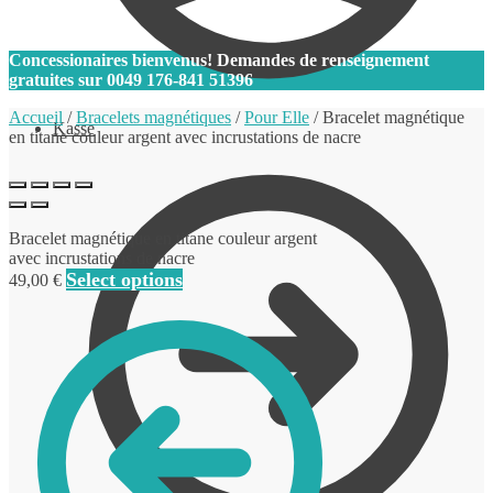
0
Concessionaires bienvenus! Demandes de renseignement
gratuites sur
0049 176-841 51396
Accueil
/
Bracelets magnétiques
/
Pour Elle
/
Bracelet magnétique
Kasse
en titane couleur argent avec incrustations de nacre
Bracelet magnétique en titane couleur argent
avec incrustations de nacre
Select options
49,00
€