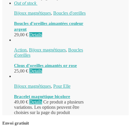
Out of stock
Bijoux magnétiques
,
Boucles d'oreilles
Boucles d’oreilles aimantées couleur
argent
29,00
€
Details
Action
,
Bijoux magnétiques
,
Boucles
d'oreilles
Clous d’oreilles aimantés or rose
25,00
€
Details
Bijoux magnétiques
,
Pour Elle
Bracelet magnétique bicolore
49,00
€
Details
Ce produit a plusieurs
variations. Les options peuvent être
choisies sur la page du produit
Envoi gratiuit